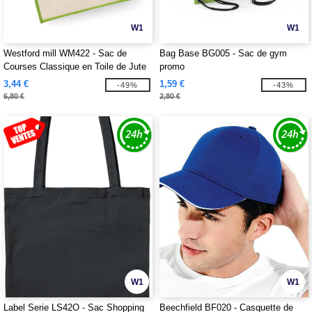
W1
W1
Westford mill WM422 - Sac de
Bag Base BG005 - Sac de gym
Courses Classique en Toile de Jute
promo
3,44 €
1,59 €
-49%
-43%
6,80 €
2,80 €
W1
W1
Label Serie LS42O - Sac Shopping
Beechfield BF020 - Casquette de