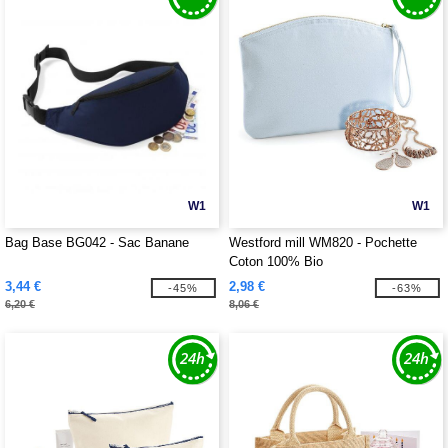
W1
W1
Bag Base BG042 - Sac Banane
Westford mill WM820 - Pochette
Coton 100% Bio
3,44 €
2,98 €
-45%
-63%
6,20 €
8,06 €