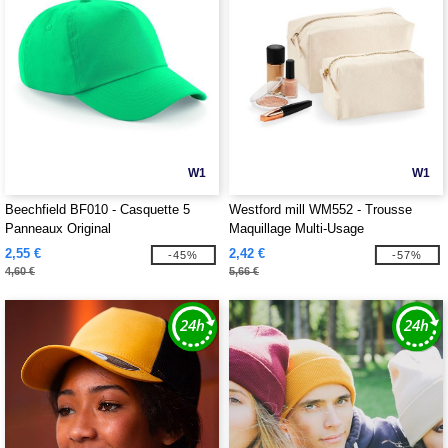
W1
W1
Beechfield BF010 - Casquette 5
Westford mill WM552 - Trousse
Panneaux Original
Maquillage Multi-Usage
2,55 €
2,42 €
-45%
-57%
4,60 €
5,66 €