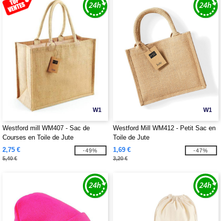
W1
W1
Westford mill WM407 - Sac de
Westford Mill WM412 - Petit Sac en
Courses en Toile de Jute
Toile de Jute
2,75 €
1,69 €
-49%
-47%
5,40 €
3,20 €