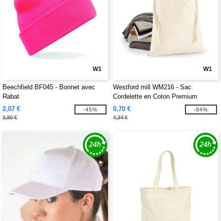
W1
W1
Beechfield BF045 - Bonnet avec
Westford mill WM216 - Sac
Rabat
Cordelette en Coton Premium
2,07 €
0,70 €
-45%
-84%
3,80 €
4,34 €