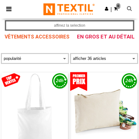
×
Appli Ntextil
0
Obtenir l'appli
|
Meilleurs prix sur l’app !
affinez la selection
EN GROS ET AU DÉTAIL
VÊTEMENTS ACCESSOIRES