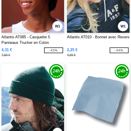
W1
W1
Atlantis AT085 - Casquette 5
Atlantis AT010 - Bonnet avec Revers
Panneaux Trucker en Coton
4,31 €
2,25 €
-43%
-44%
7,50 €
4,00 €