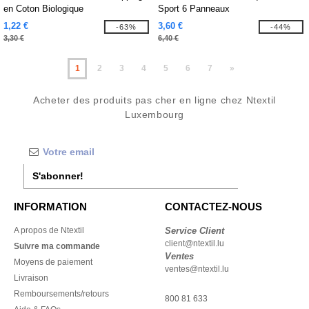
en Coton Biologique
Sport 6 Panneaux
1,22 €
3,60 €
-63%
-44%
3,30 €
6,40 €
1
2
3
4
5
6
7
»
Acheter des produits pas cher en ligne chez Ntextil
Luxembourg
S'abonner!
INFORMATION
CONTACTEZ-NOUS
A propos de Ntextil
Service Client
client@ntextil.lu
Suivre ma commande
Ventes
Moyens de paiement
ventes@ntextil.lu
Livraison
Remboursements/retours
800 81 633