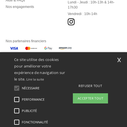
Aide & FAQs
Lundi - Jeudi : 10h-13h & 14h-
Nos engagements
17h30
Vendredi : 10h-14h
Nos partenaires financiers
Nos transporteurs
x
Ce site utilise des cookies
pour améliorer votre
expérience de navigation sur
le site.
Lire la suite
REFUSER TOUT
NÉCESSAIRE
ACCEPTER TOUT
PERFORMANCE
👋
Bonjour
Si vous avez des questions ou des
PUBLICITÉ
Mentions Légales
-
Politique de Confidentialité
-
Conditions Générales d’Accès et
préoccupations, vous pouvez nous
d’Utilisation
-
Condition Générales d'Achat
-
Politique de Cookies
-
Plan du Site
contacter à tout moment. Notre
Copyright 2026 ntextil.lu - Tous droits réservés
FONCTIONNALITÉ
chatbot est là pour vous aider.