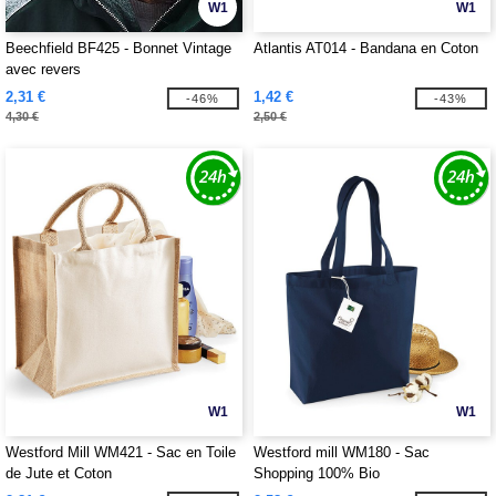
W1
W1
Beechfield BF425 - Bonnet Vintage
Atlantis AT014 - Bandana en Coton
avec revers
2,31 €
1,42 €
-46%
-43%
4,30 €
2,50 €
W1
W1
Westford Mill WM421 - Sac en Toile
Westford mill WM180 - Sac
de Jute et Coton
Shopping 100% Bio