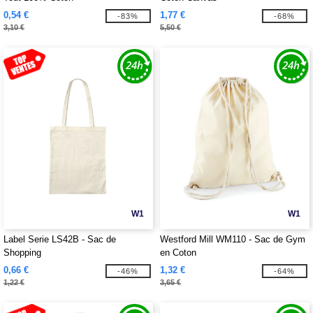
0,54 €
1,77 €
-83%
-68%
3,10 €
5,50 €
W1
W1
Label Serie LS42B - Sac de
Westford Mill WM110 - Sac de Gym
Shopping
en Coton
0,66 €
1,32 €
-46%
-64%
1,22 €
3,65 €