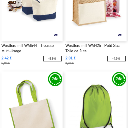
W1
W1
Westford mill WM544 - Trousse
Westford mill WM425 - Petit Sac
Multi-Usage
Toile de Jute
2,42 €
2,01 €
-53%
-42%
5,20 €
3,46 €