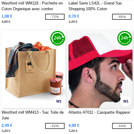
Westford mill WM118 - Pochette en
Label Serie LS42L - Grand Sac
Coton Organique avec cordon
Shopping 100% Coton
1,08 €
0,70 €
-72%
-46%
3,90 €
1,30 €
W1
W1
Westford mill WM413 - Sac Toile de
Atlantis AT011 - Casquette Rappeur
Jute
2,49 €
4,00 €
-42%
-44%
4,30 €
7,20 €