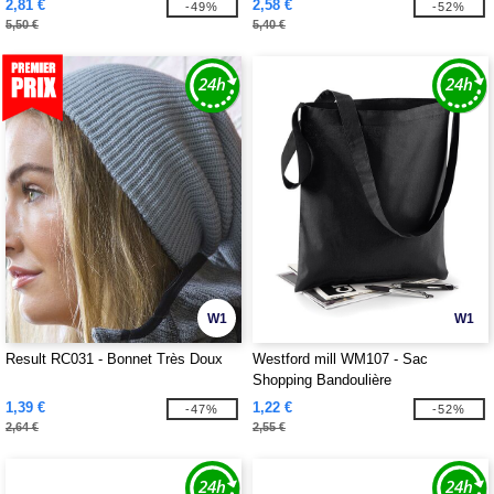
2,81 €
2,58 €
-49%
-52%
5,50 €
5,40 €
W1
W1
Result RC031 - Bonnet Très Doux
Westford mill WM107 - Sac
Shopping Bandoulière
1,39 €
1,22 €
-47%
-52%
2,64 €
2,55 €