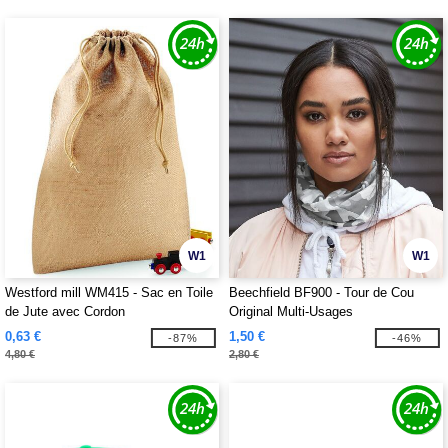
W1
W1
Westford mill WM415 - Sac en Toile
Beechfield BF900 - Tour de Cou
de Jute avec Cordon
Original Multi-Usages
0,63 €
1,50 €
-87%
-46%
4,80 €
2,80 €