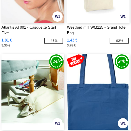
W1
W1
Atlantis AT001 - Casquette Start
Westford mill WM125 - Grand Tote
Five
Bag
1,81 €
1,43 €
-45%
-62%
3,30 €
3,75 €
W1
W1