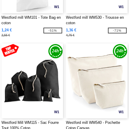
W1
W1
Westford mill WM101 - Tote Bag en
Westford mill WM530 - Trousse en
coton
coton
1,24 €
1,36 €
-51%
-71%
2,55 €
4,75 €
W1
W1
Westford Mill WM115 - Sac Fourre
Westford mill WM540 - Pochette
Tout 100% Coton
Coton Canvas