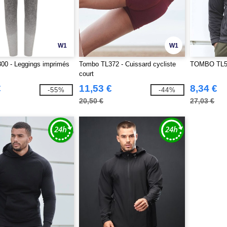
W1
W1
00 - Leggings imprimés
Tombo TL372 - Cuissard cycliste
TOMBO TL575
court
€
11,53 €
8,34 €
-55%
-44%
20,50 €
27,03 €