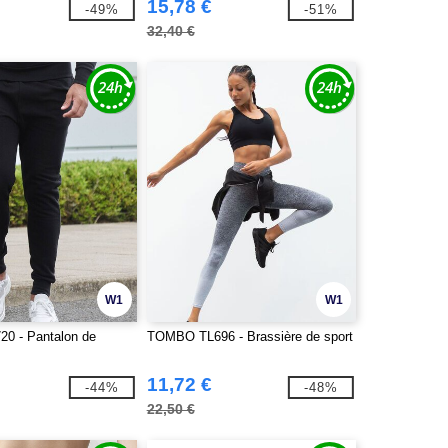
15,78 €
-49%
-51%
32,40 €
W1
W1
0 - Pantalon de
TOMBO TL696 - Brassière de sport
11,72 €
-44%
-48%
22,50 €