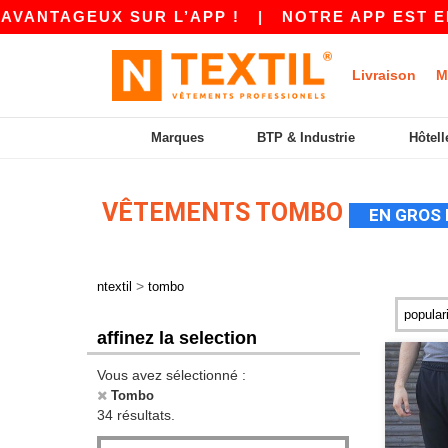
GEUX SUR L’APP !
|
NOTRE APP EST EN LIGNE 
Livraison
M
Marques
BTP & Industrie
Hôtell
VÊTEMENTS TOMBO
EN GROS 
>
ntextil
tombo
affinez la selection
Vous avez sélectionné :
Tombo
34 résultats.