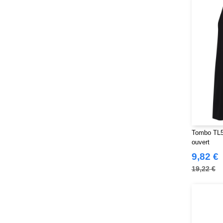
Larkwood
(32)
Mantis
(32)
Mumbles
(54)
NEW MORNING STUDIOS
(30)
NEWGEN
(16)
Neutral
(51)
Paredes
(19)
Parks
(1)
Pen Duick
(134)
Produkt JACK & JONES
(10)
Tombo TL5
ouvert
Promodoro
(27)
9,82 €
Quadra
(115)
19,22 €
RICA LEWIS
(16)
Regatta
(99)
Result
(242)
Roly Workwear
(170)