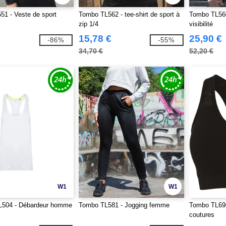
1 - Veste de sport
Tombo TL562 - tee-shirt de sport à
Tombo TL560
zip 1/4
visibilité
15,78 €
25,90 €
-86%
-55%
34,70 €
52,20 €
W1
W1
504 - Débardeur homme
Tombo TL581 - Jogging femme
Tombo TL696
coutures