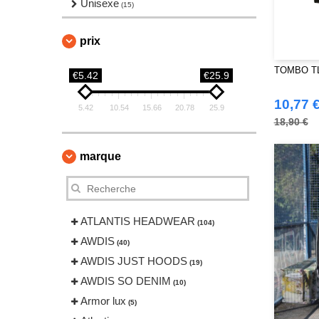
Unisexe
(15)
prix
TOMBO TL5
€5.42
€25.9
10,77 
5.42
10.54
15.66
20.78
25.9
18,90 €
marque
ATLANTIS HEADWEAR
(104)
AWDIS
(40)
AWDIS JUST HOODS
(19)
AWDIS SO DENIM
(10)
Armor lux
(5)