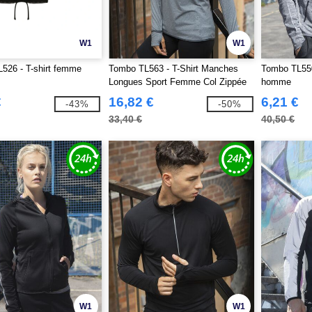
W1
W1
26 - T-shirt femme
Tombo TL563 - T-Shirt Manches
Tombo TL550
Longues Sport Femme Col Zippée
homme
€
16,82 €
6,21 €
-43%
-50%
33,40 €
40,50 €
W1
W1