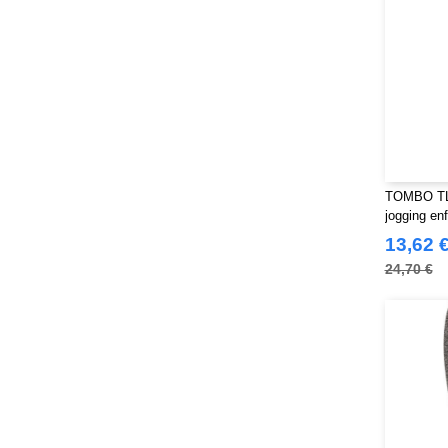
Russell
(54)
Russell Collection
(32)
SF Men
(18)
SF Mini
(10)
SF Women
(20)
Sans Étiquette
(6)
Skinnifit
(14)
TOMBO TL5
Spiro
(24)
jogging en
Splashmacs
(3)
13,62 
Starworld
(26)
24,70 €
Stedman
(32)
Stormtech
(42)
THE ONE TOWELLING
(34)
TIGER
(11)
Tee Jays
(127)
Tombo
(34)