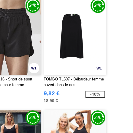
W1
W1
 - Short de sport
TOMBO TL507 - Débardeur femme
re pour femme
ouvert dans le dos
9,82 €
-48%
18,90 €