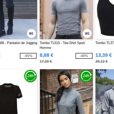
W1
W1
0 - Pantalon de Jogging
Tombo TL515 - Tee-Shirt Sport
Tombo TL371
Homme
€
8,88 €
13,39 €
-45%
-49%
17,30 €
28,12 €