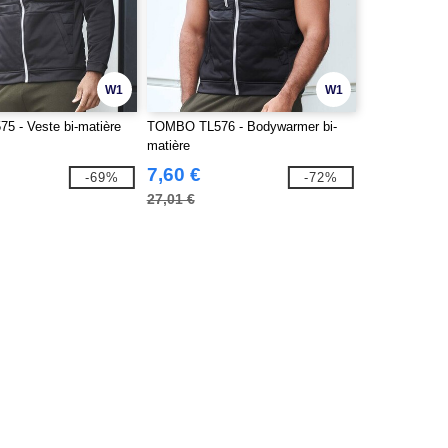
W1
W1
 - Veste bi-matière
TOMBO TL576 - Bodywarmer bi-
matière
7,60 €
-69%
-72%
27,01 €