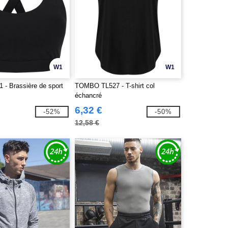
W1
W1
 - Brassière de sport
TOMBO TL527 - T-shirt col
échancré
6,32 €
-52%
-50%
12,58 €