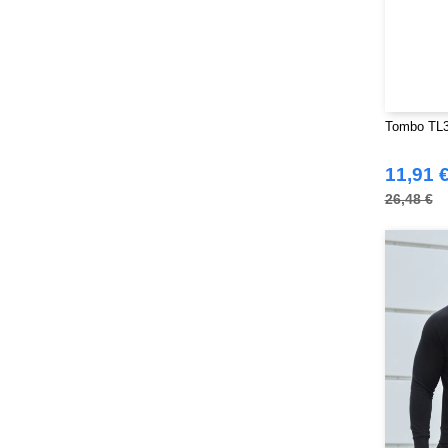
Tombo Teamsport
(1)
Towel city
(36)
VELILLA
(116)
VESTI
(19)
Westford mill
(128)
Tombo TL3
Yoko
(55)
11,91 
26,48 €