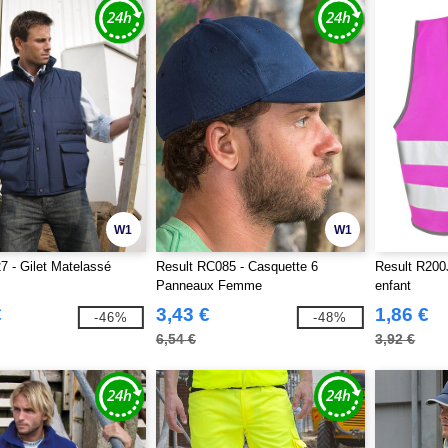
W1
W1
7 - Gilet Matelassé
Result RC085 - Casquette 6
Result R200J
Panneaux Femme
enfant
€
3,43 €
1,86 €
-46%
-48%
6,54 €
3,92 €