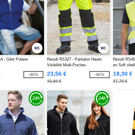
W1
W1
 - Gilet Polaire
Result RS327 - Pantalon Haute
Result RS45
Visibilité Multi-Poches
en Soft shell
visibilité
€
23,56 €
18,30 €
-46%
-46%
43,60 €
37,70 €