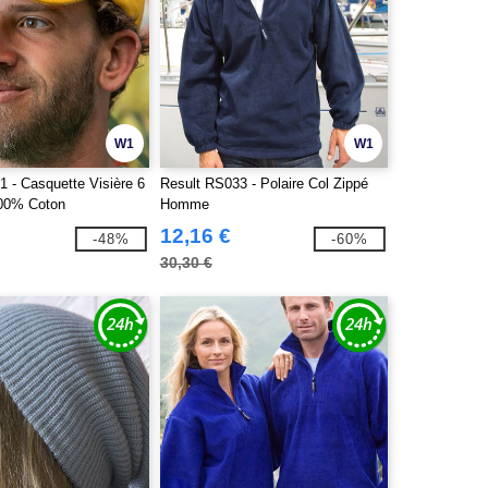
W1
W1
 - Casquette Visière 6
Result RS033 - Polaire Col Zippé
00% Coton
Homme
12,16 €
-48%
-60%
30,30 €