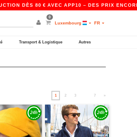
 80 € AVEC APP10 – DES PRIX ENCORE PLUS AVA
0
Luxembourg
FR
té
Transport & Logistique
Autres
1
2
3
7
»