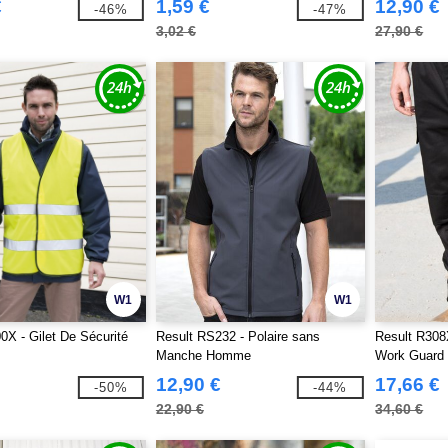
€
1,59 €
12,90 €
-46%
-47%
3,02 €
27,90 €
W1
W1
0X - Gilet De Sécurité
Result RS232 - Polaire sans
Result R308
Manche Homme
Work Guard
12,90 €
17,66 €
-50%
-44%
22,90 €
34,60 €