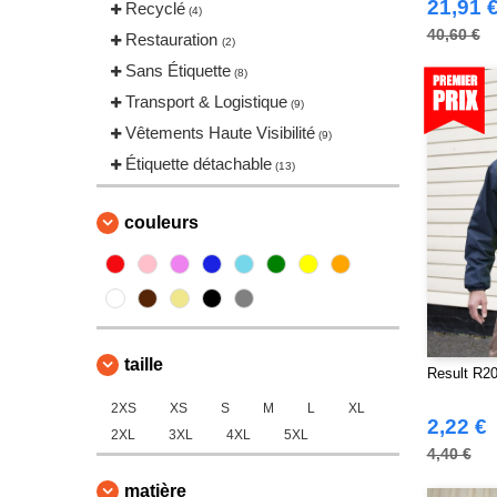
Craghoppers
21,91 
Recyclé
(14)
(4)
ECOLOGIE
40,60 €
Restauration
(8)
(2)
ET SI ON L'APPELAIT FRANCIS
Sans Étiquette
(8)
(3)
Transport & Logistique
(9)
EXCD BY PROMODORO
(5)
Vêtements Haute Visibilité
(9)
Estex
(12)
Étiquette détachable
(13)
FRUIT OF THE LOOM VINTAGE
(4)
couleurs
Finden & Hales
(18)
Flexfit
(140)
Front row
(20)
Fruit of the Loom
(77)
Gildan
(45)
taille
Result R20
Henbury
(47)
2XS
XS
S
M
L
XL
Herock
(76)
2,22 €
2XL
3XL
4XL
5XL
JHK
(82)
4,40 €
JUST T'S
(8)
matière