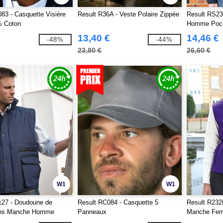
83 - Casquette Visière
Result R36A - Veste Polaire Zippée
Result RS231
% Coton
Homme Poch
13,40 €
14,46 €
-48%
-44%
23,80 €
26,60 €
W1
W1
127 - Doudoune de
Result RC084 - Casquette 5
Result R232F
ans Manche Homme
Panneaux
Manche Fe