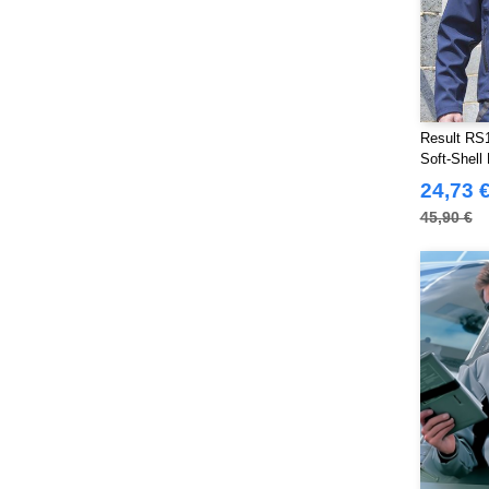
Stormtech
(42)
THE ONE TOWELLING
(34)
TIGER
(11)
Tee Jays
(127)
Tombo
(34)
Result RS1
Soft-Shel
Tombo Teamsport
(1)
24,73 
Towel city
(36)
45,90 €
VELILLA
(116)
VESTI
(19)
Westford mill
(128)
Yoko
(55)