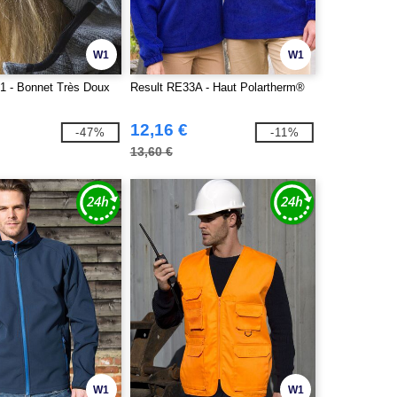
W1
W1
1 - Bonnet Très Doux
Result RE33A - Haut Polartherm®
12,16 €
-47%
-11%
13,60 €
W1
W1