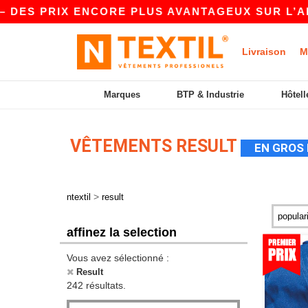
X ENCORE PLUS AVANTAGEUX SUR L’APP !
|
NOT
Livraison
M
Marques
BTP & Industrie
Hôtell
VÊTEMENTS RESULT
EN GROS 
>
ntextil
result
affinez la selection
Vous avez sélectionné :
Result
242 résultats.