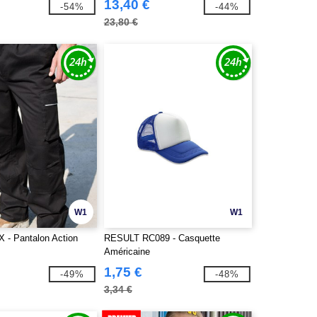
13,40 €
-54%
-44%
23,80 €
W1
W1
X - Pantalon Action
RESULT RC089 - Casquette
Américaine
1,75 €
-49%
-48%
3,34 €