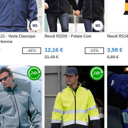
W1
W1
21 - Veste Classique
Result R220X - Polaire Core
Result RS14
l Homme
€
12,16 €
3,58 €
-46%
-43%
21,45 €
6,80 €