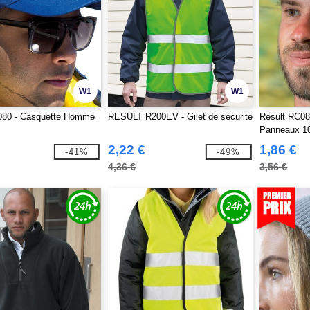
W1
W1
080 - Casquette Homme
RESULT R200EV - Gilet de sécurité
Result RC081
Panneaux 1
2,22 €
1,86 €
-41%
-49%
4,36 €
3,56 €