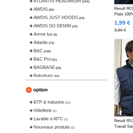
ATLANTIS HEADWEAR
(104)
Result RC0
AWDIS
(40)
Plate 100
AWDIS JUST HOODS
(19)
1,99 €
AWDIS SO DENIM
(10)
3,80 €
Armor lux
(5)
Atlantis
(73)
B&C
(146)
B&C Pro
(11)
BAGBASE
(26)
Babybugz
(26)
Bag Base
(146)
option
Beechfield
(239)
Bella+Canvas
BTP & Industrie
(22)
(24)
Black&Match
Hôtellerie
(20)
(2)
Build Your Brand
Lavable à 60°C
(126)
(1)
Result RS
CLUBCLASS
Travail S
Nouveaux produits
(20)
(2)