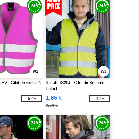
W1
W1
EV - Gilet de visibilité
Result RS20J - Gilet de Sécurité
Enfant
1,86 €
-52%
-48%
3,56 €