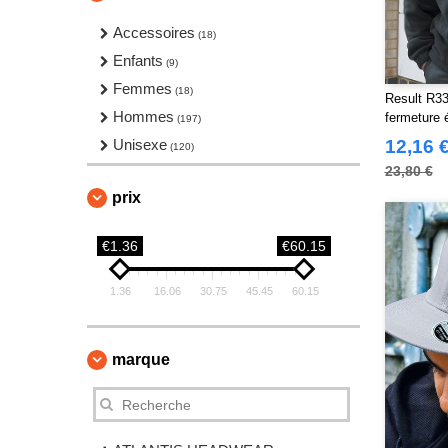
Accessoires
(18)
Enfants
(9)
Femmes
(18)
Result R33
Hommes
fermeture é
(197)
Unisexe
12,16 
(120)
23,80 €
prix
€1.36
€60.15
1.36
16.06
30.75
45.45
60.15
marque