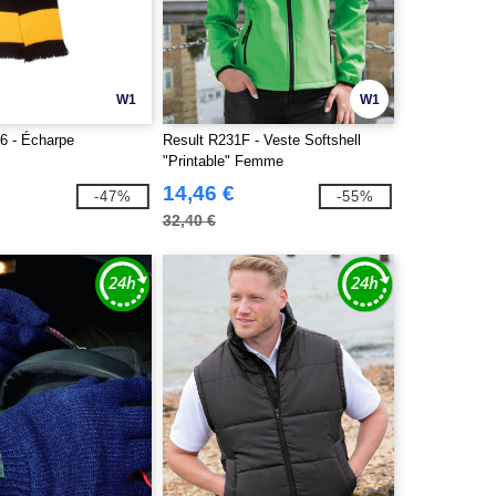
W1
W1
6 - Écharpe
Result R231F - Veste Softshell
"Printable" Femme
14,46 €
-47%
-55%
32,40 €