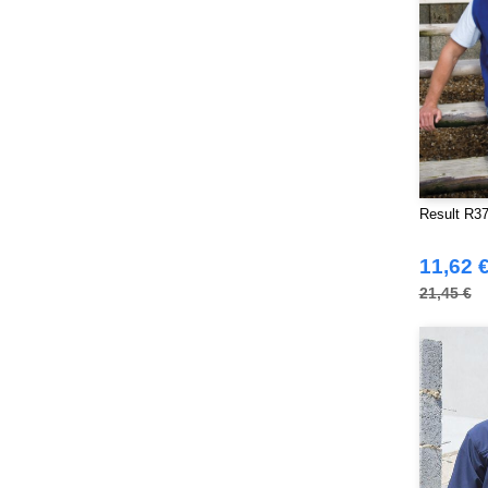
Quadra
(115)
RICA LEWIS
(16)
Regatta
(99)
Result
(242)
Roly Workwear
(170)
Russell
(54)
Russell Collection
(32)
Result R37A
SF Men
(18)
SF Mini
(10)
11,62 
SF Women
(20)
21,45 €
Sans Étiquette
(6)
Skinnifit
(14)
Spiro
(24)
Splashmacs
(3)
Starworld
(26)
Stedman
(32)