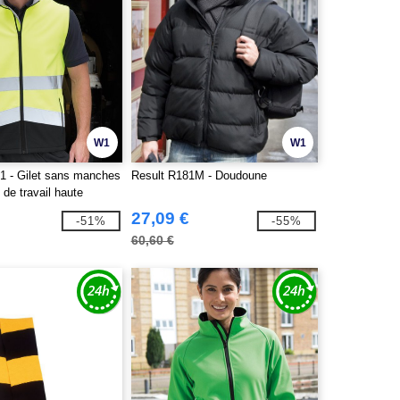
W1
W1
1 - Gilet sans manches
Result R181M - Doudoune
 de travail haute
27,09 €
-51%
-55%
60,60 €