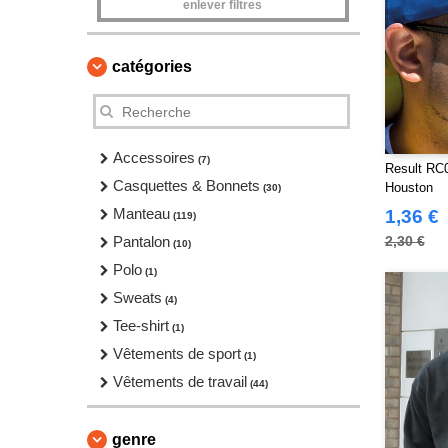
enlever filtres
catégories
Accessoires
(7)
Result RC
Casquettes & Bonnets
Houston
(30)
Manteau
1,36 €
(119)
Pantalon
2,30 €
(10)
Polo
(1)
Sweats
(4)
Tee-shirt
(1)
Vêtements de sport
(1)
Vêtements de travail
(44)
genre