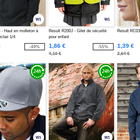
W1
W1
 - Haut en molleton à
Result R200J - Gilet de sécurité
Result RC03
clair 1/4
pour enfant
€
1,86 €
1,39 €
-49%
-55%
4,10 €
2,64 €
W1
W1