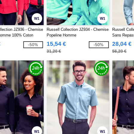
W1
W1
llection JZ936 - Chemise
Russell Collection JZ934 - Chemise
Russell Col
Homme 100% Coton
Popeline Homme
Sans Repa
€
15,54 €
28,04 €
-50%
-50%
31,20 €
56,20 €
W1
W1