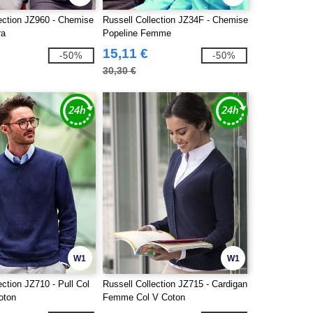
lection JZ960 - Chemise
Russell Collection JZ34F - Chemise
ra
Popeline Femme
15,11 €
-50%
-50%
30,30 €
W1
W1
ection JZ710 - Pull Col
Russell Collection JZ715 - Cardigan
oton
Femme Col V Coton