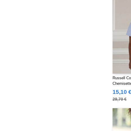
Neutral
(51)
Paredes
(19)
Parks
(1)
Pen Duick
(134)
Produkt JACK & JONES
(10)
Promodoro
(27)
Quadra
(115)
RICA LEWIS
(16)
Regatta
(99)
Result
(242)
Russell Co
Chemisett
Roly Workwear
(170)
15,10 
Russell
(54)
29,70 €
Russell Collection
(32)
SF Men
(18)
SF Mini
(10)
SF Women
(20)