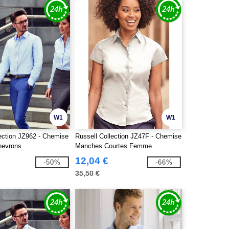
W1
W1
lection JZ962 - Chemise
Russell Collection JZ47F - Chemise
evrons
Manches Courtes Femme
12,04 €
-50%
-66%
35,50 €