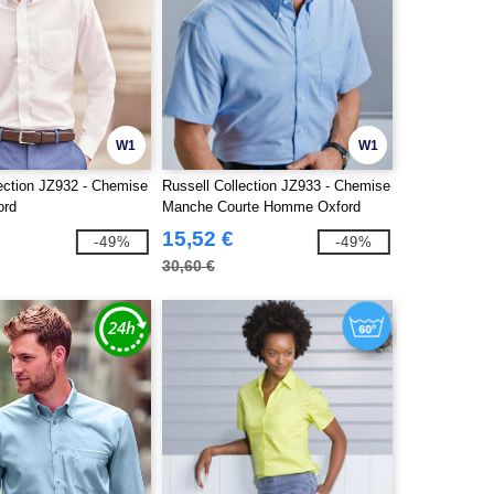
W1
W1
lection JZ932 - Chemise
Russell Collection JZ933 - Chemise
ord
Manche Courte Homme Oxford
Coton
15,52 €
-49%
-49%
30,60 €