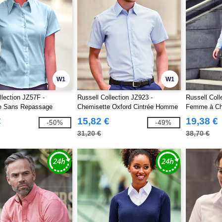
W1
W1
llection JZ57F -
Russell Collection JZ923 -
Russell Col
e Sans Repassage
Chemisette Oxford Cintrée Homme
Femme à Ch
€
15,82 €
19,38 €
-50%
-49%
31,20 €
38,70 €