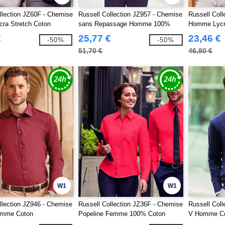
llection JZ60F - Chemise
Russell Collection JZ957 - Chemise
Russell Col
ra Stretch Coton
sans Repassage Homme 100%
Homme Lyc
Coton
€
25,77 €
23,46 €
-50%
-50%
51,70 €
46,80 €
W1
W1
llection JZ946 - Chemise
Russell Collection JZ36F - Chemise
Russell Coll
omme Coton
Popeline Femme 100% Coton
V Homme C