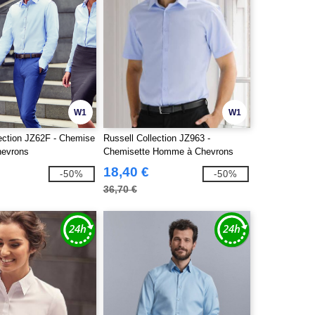
W1
W1
lection JZ62F - Chemise
Russell Collection JZ963 -
evrons
Chemisette Homme à Chevrons
Coupe Cintrée
18,40 €
-50%
-50%
36,70 €