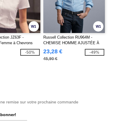
W1
W1
ection JZ63F -
Russell Collection RU964M -
 Femme à Chevrons
CHEMISE HOMME AJUSTÉE À
MANCHES LONGUES AVEC
23,28 €
-50%
-49%
CONTRASTE EN CHEVRON
45,90 €
une remise sur votre prochaine commande
abonner!