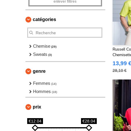
enlever filtres
catégories
Chemise
(29)
Russell Co
Sweats
Chemisett
(3)
13,99 
28,10 €
genre
Femmes
(14)
Hommes
(18)
prix
€12.04
€28.04