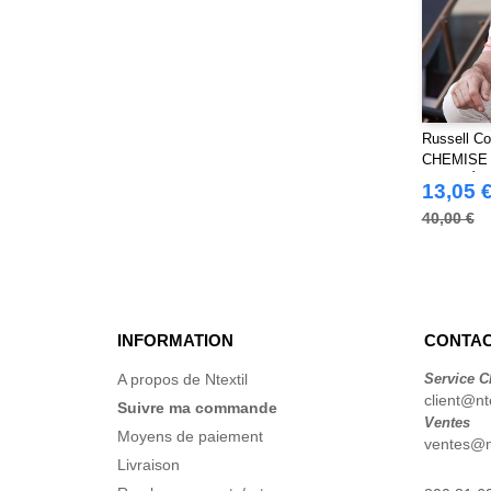
Yoko
(55)
Russell Co
CHEMISE
AJUSTÉE
13,05 
POUR H
40,00 €
INFORMATION
CONTAC
A propos de Ntextil
Service C
client@nte
Suivre ma commande
Ventes
Moyens de paiement
ventes@nt
Livraison