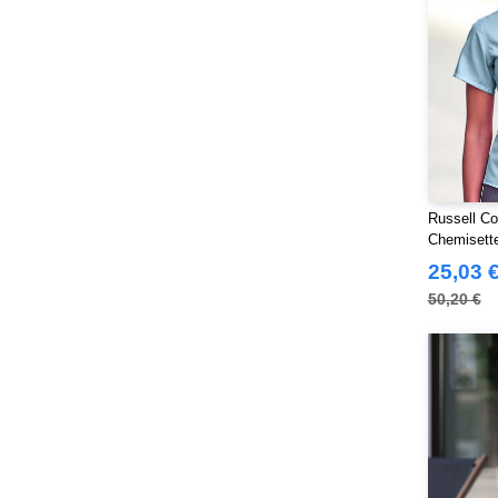
Sans Étiquette
(6)
Skinnifit
(14)
Spiro
(24)
Splashmacs
(3)
Starworld
(26)
Stedman
(32)
Stormtech
(42)
Russell Co
THE ONE TOWELLING
(34)
Chemisett
TIGER
Femme
(11)
25,03 
Tee Jays
(127)
50,20 €
Tombo
(34)
Tombo Teamsport
(1)
Towel city
(36)
VELILLA
(116)
VESTI
(19)
Westford mill
(128)