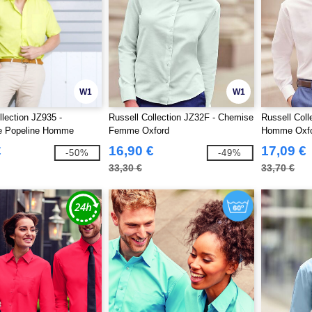
W1
W1
llection JZ935 -
Russell Collection JZ32F - Chemise
Russell Col
e Popeline Homme
Femme Oxford
Homme Oxf
€
16,90 €
17,09 €
-50%
-49%
33,30 €
33,70 €