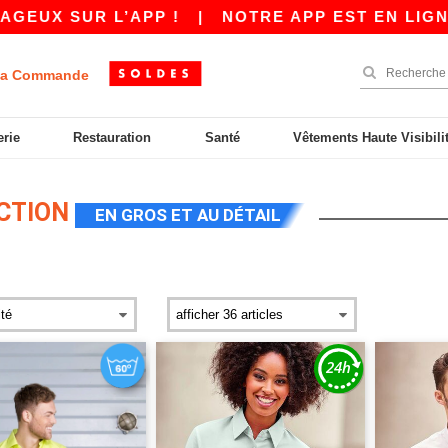
R L’APP !
|
NOTRE APP EST EN LIGNE ! 10 € 
a Commande
erie
Restauration
Santé
Vêtements Haute Visibili
CTION
EN GROS ET AU DÉTAIL