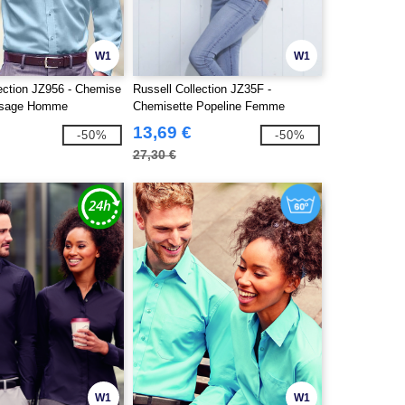
W1
W1
lection JZ956 - Chemise
Russell Collection JZ35F -
ssage Homme
Chemisette Popeline Femme
13,69 €
-50%
-50%
27,30 €
W1
W1