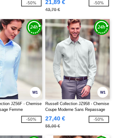
21,89 €
-50%
-50%
43,70 €
W1
W1
lection JZ56F - Chemise
Russell Collection JZ958 - Chemise
ssage Femme
Coupe Moderne Sans Repassage
Homme
27,40 €
-50%
-50%
55,00 €