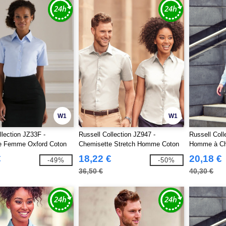
W1
W1
llection JZ33F -
Russell Collection JZ947 -
Russell Col
e Femme Oxford Coton
Chemisette Stretch Homme Coton
Homme à Ch
€
18,22 €
20,18 €
-49%
-50%
36,50 €
40,30 €