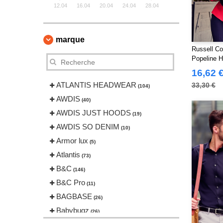
12.04
16.04
20.04
24.04
28.04
marque
Russell Co
Popeline 
16,62 
ATLANTIS HEADWEAR
33,30 €
(104)
AWDIS
(40)
AWDIS JUST HOODS
(19)
AWDIS SO DENIM
(10)
Armor lux
(5)
Atlantis
(73)
B&C
(146)
B&C Pro
(11)
BAGBASE
(26)
Babybugz
(26)