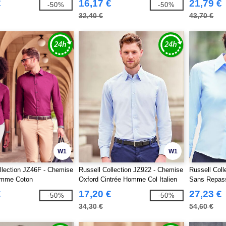
€
16,17 €
21,79 €
-50%
-50%
32,40 €
43,70 €
W1
W1
llection JZ46F - Chemise
Russell Collection JZ922 - Chemise
Russell Col
emme Coton
Oxford Cintrée Homme Col Italien
Sans Repa
€
17,20 €
27,23 €
-50%
-50%
34,30 €
54,60 €