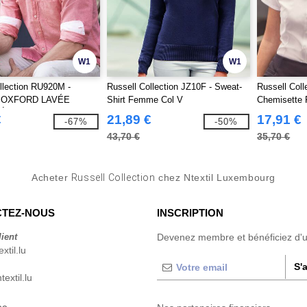
W1
W1
llection RU920M -
Russell Collection JZ10F - Sweat-
Russell Coll
 OXFORD LAVÉE
Shirt Femme Col V
Chemisette
 À MANCHES LONGUES
€
21,89 €
17,91 €
-67%
-50%
OMMES
43,70 €
35,70 €
Acheter
Russell Collection
chez Ntextil Luxembourg
TEZ-NOUS
INSCRIPTION
lient
Devenez membre et bénéficiez d'
xtil.lu
S'
extil.lu