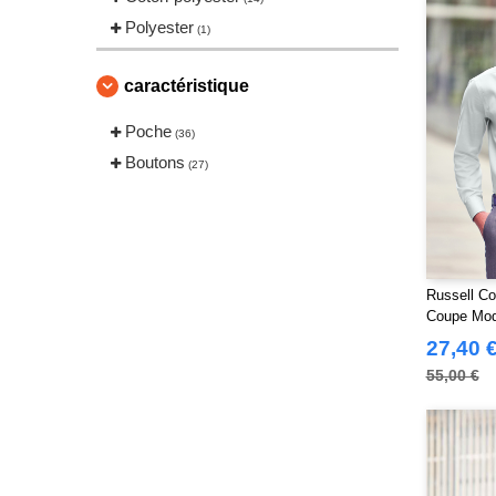
Polyester
(1)
caractéristique
Poche
(36)
Boutons
(27)
Russell Co
Coupe Mod
Homme
27,40 
55,00 €