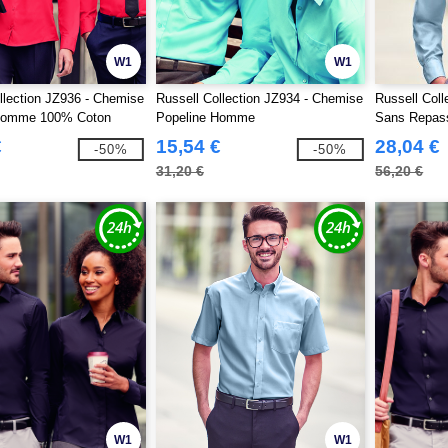
W1
W1
llection JZ936 - Chemise
Russell Collection JZ934 - Chemise
Russell Col
Homme 100% Coton
Popeline Homme
Sans Repa
€
15,54 €
28,04 €
-50%
-50%
31,20 €
56,20 €
W1
W1