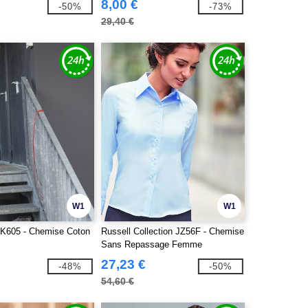
8,00 €
-50%
-73%
29,40 €
W1
W1
K605 - Chemise Coton
Russell Collection JZ56F - Chemise
Sans Repassage Femme
27,23 €
-48%
-50%
54,60 €