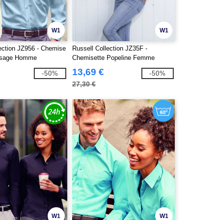
W1
W1
lection JZ956 - Chemise
Russell Collection JZ35F -
ssage Homme
Chemisette Popeline Femme
13,69 €
-50%
-50%
27,30 €
W1
W1