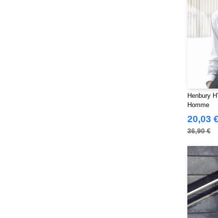
Henbury H
Homme
20,03 
36,90 €