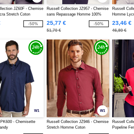
llection JZ60F - Chemise
Russell Collection JZ957 - Chemise
Russell Col
ra Stretch Coton
sans Repassage Homme 100%
Homme Lyc
Coton
€
25,77 €
23,46 €
-50%
-50%
51,70 €
46,80 €
W1
W1
 PK600 - Chemisette
Russell Collection JZ946 - Chemise
Russell Col
andy
Stretch Homme Coton
Popeline F