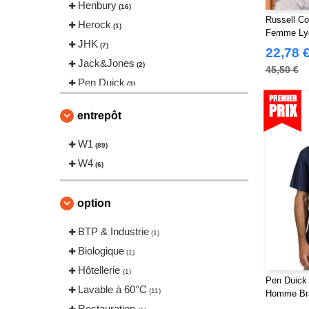
Henbury
(16)
Russell Co
Herock
(1)
Femme Lyc
JHK
(7)
22,78 
Jack&Jones
(2)
45,50 €
Pen Duick
(3)
Roly Workwear
(6)
entrepôt
Russell
(1)
Russell Collection
W1
(29)
(89)
Tee Jays
W4
(9)
(6)
VELILLA
(13)
option
BTP & Industrie
(1)
Biologique
(1)
Hôtellerie
(1)
Pen Duick
Lavable à 60°C
(11)
Homme Br
Restauration