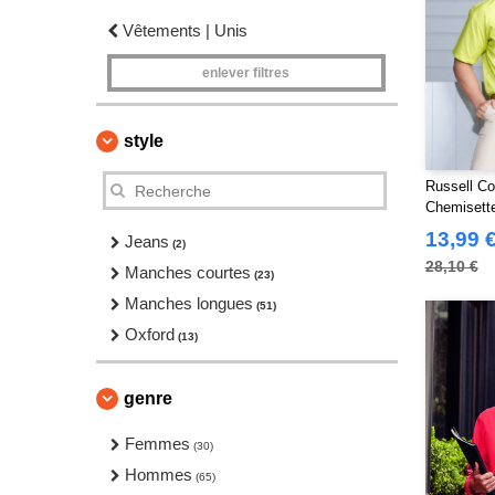
Vêtements | Unis
enlever filtres
style
Russell Co
Chemisett
13,99 
Jeans
(2)
28,10 €
Manches courtes
(23)
Manches longues
(51)
Oxford
(13)
genre
Femmes
(30)
Hommes
(65)