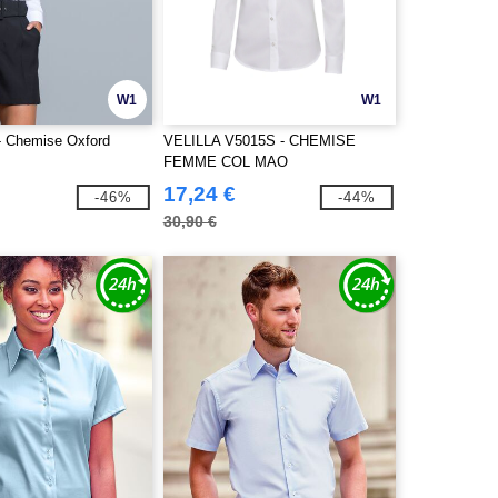
W1
W1
- Chemise Oxford
VELILLA V5015S - CHEMISE
FEMME COL MAO
17,24 €
-46%
-44%
30,90 €