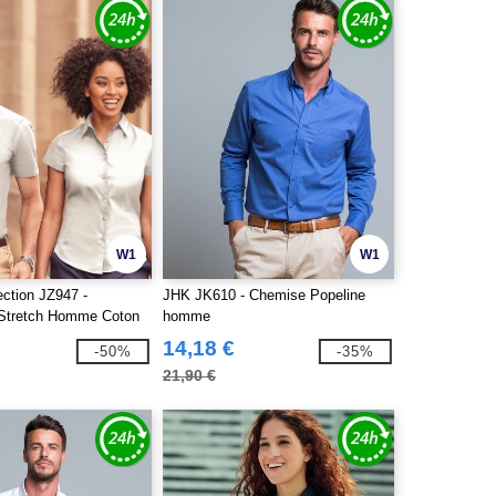
W1
W1
ection JZ947 -
JHK JK610 - Chemise Popeline
 Stretch Homme Coton
homme
14,18 €
-50%
-35%
21,90 €