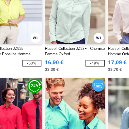
W1
W1
llection JZ935 -
Russell Collection JZ32F - Chemise
Russell Col
e Popeline Homme
Femme Oxford
Homme Oxf
€
16,90 €
17,09 €
-50%
-49%
33,30 €
33,70 €