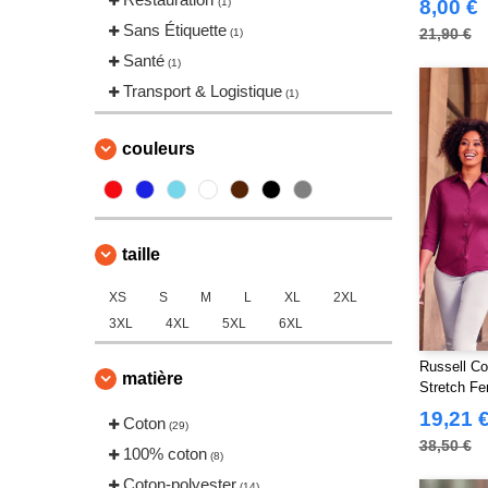
(1)
8,00 €
Sans Étiquette
21,90 €
(1)
Santé
(1)
Transport & Logistique
(1)
couleurs
taille
XS
S
M
L
XL
2XL
3XL
4XL
5XL
6XL
Russell Co
matière
Stretch F
19,21 
Coton
(29)
38,50 €
100% coton
(8)
Coton-polyester
(14)