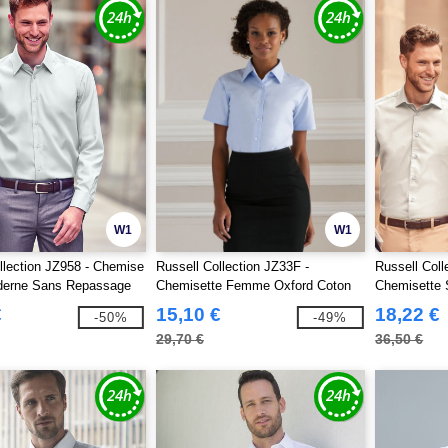
W1
W1
llection JZ958 - Chemise
Russell Collection JZ33F -
Russell Coll
erne Sans Repassage
Chemisette Femme Oxford Coton
Chemisette
€
15,10 €
18,22 €
-50%
-49%
29,70 €
36,50 €