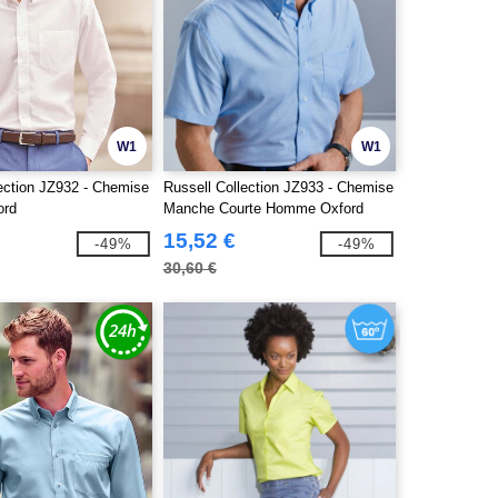
W1
W1
lection JZ932 - Chemise
Russell Collection JZ933 - Chemise
ord
Manche Courte Homme Oxford
Coton
15,52 €
-49%
-49%
30,60 €