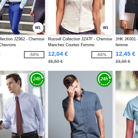
W1
W1
llection JZ962 - Chemise
Russell Collection JZ47F - Chemise
JHK JK601 
Chevrons
Manches Courtes Femme
femme
€
12,04 €
12,45 €
-50%
-66%
35,50 €
23,00 €