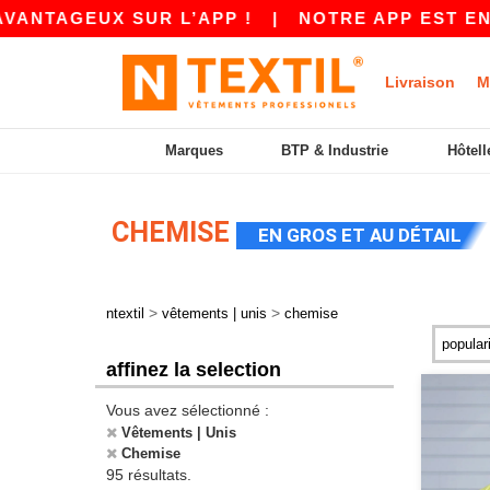
 SUR L’APP !
|
NOTRE APP EST EN LIGNE ! 10
Livraison
M
Marques
BTP & Industrie
Hôtell
CHEMISE
EN GROS ET AU DÉTAIL
>
>
ntextil
vêtements | unis
chemise
affinez la selection
Vous avez sélectionné :
Vêtements | Unis
Chemise
95 résultats.