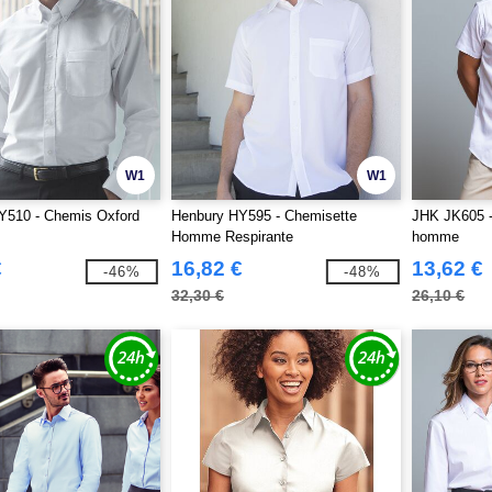
W1
W1
Y510 - Chemis Oxford
Henbury HY595 - Chemisette
JHK JK605 -
Homme Respirante
homme
€
16,82 €
13,62 €
-46%
-48%
32,30 €
26,10 €