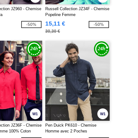
lection JZ960 - Chemise
Russell Collection JZ34F - Chemise
ra
Popeline Femme
15,11 €
-50%
-50%
30,30 €
W1
W1
lection JZ36F - Chemise
Pen Duick PK610 - Chemise
emme 100% Coton
Homme avec 2 Poches