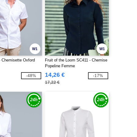
W1
W1
 Chemisette Oxford
Fruit of the Loom SC411 - Chemise
Popeline Femme
14,26 €
-48%
-17%
17,22 €