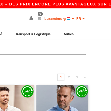
RIX ENCORE PLUS AVANTAGEUX SUR L’APP !
|
N
0
Luxembourg
FR
té
Transport & Logistique
Autres
1
2
3
»