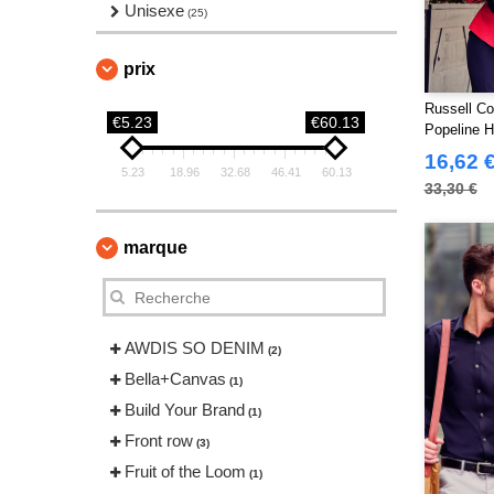
Unisexe
(25)
prix
Russell Co
€5.23
€60.13
Popeline 
16,62 
5.23
18.96
32.68
46.41
60.13
33,30 €
marque
AWDIS SO DENIM
(2)
Bella+Canvas
(1)
Build Your Brand
(1)
Front row
(3)
Fruit of the Loom
(1)