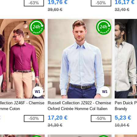
19,76 €
16,17 €
-63%
-50%
39,60 €
32,40 €
W1
W1
llection JZ46F - Chemise
Russell Collection JZ922 - Chemise
Pen Duick P
emme Coton
Oxford Cintrée Homme Col Italien
Brandy
€
17,20 €
5,23 €
-50%
-50%
34,30 €
10,04 €