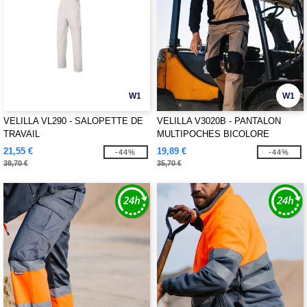
W1
W1
VELILLA VL290 - SALOPETTE DE
VELILLA V3020B - PANTALON
TRAVAIL
MULTIPOCHES BICOLORE
21,55 €
19,89 €
-44%
-44%
38,70 €
35,70 €