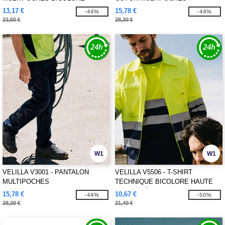
13,17 €
15,78 €
-44%
-44%
23,60 €
28,30 €
W1
W1
VELILLA V3001 - PANTALON
VELILLA V5506 - T-SHIRT
MULTIPOCHES
TECHNIQUE BICOLORE HAUTE
VISIBILITÉ
15,78 €
10,67 €
-44%
-50%
28,30 €
21,40 €