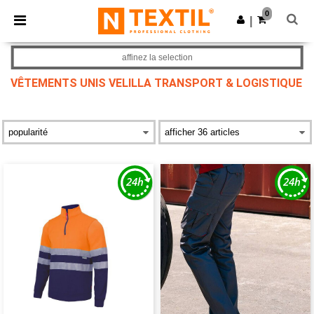
×
Appli Ntextil
0
Obtenir l'appli
|
Meilleurs prix sur l’app !
affinez la selection
VÊTEMENTS UNIS VELILLA TRANSPORT & LOGISTIQUE