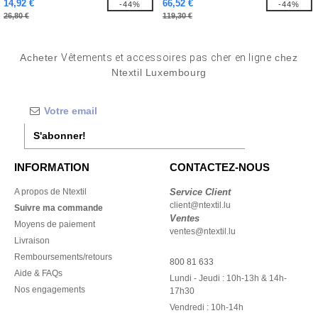
14,92 €
66,52 €
-44%
-44%
26,80 €
119,30 €
Acheter
Vêtements et accessoires pas cher en ligne
chez
Ntextil Luxembourg
S'abonner!
INFORMATION
CONTACTEZ-NOUS
A propos de Ntextil
Service Client
client@ntextil.lu
Suivre ma commande
Ventes
Moyens de paiement
ventes@ntextil.lu
Livraison
Remboursements/retours
800 81 633
Aide & FAQs
Lundi - Jeudi : 10h-13h & 14h-
Nos engagements
17h30
Vendredi : 10h-14h