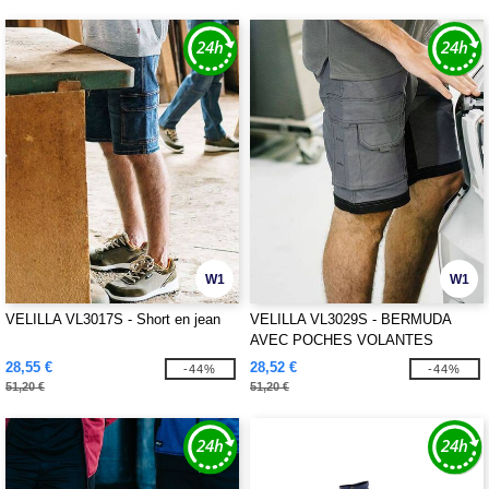
W1
W1
VELILLA VL3017S - Short en jean
VELILLA VL3029S - BERMUDA
AVEC POCHES VOLANTES
28,55 €
28,52 €
-44%
-44%
51,20 €
51,20 €