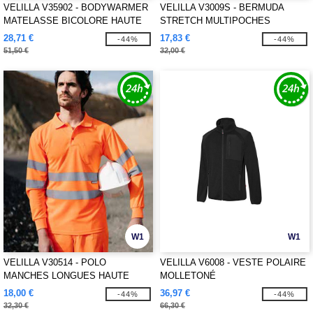
VELILLA V35902 - BODYWARMER
VELILLA V3009S - BERMUDA
MATELASSE BICOLORE HAUTE
STRETCH MULTIPOCHES
VISIBILITE
28,71 €
17,83 €
-44%
-44%
51,50 €
32,00 €
W1
W1
VELILLA V30514 - POLO
VELILLA V6008 - VESTE POLAIRE
MANCHES LONGUES HAUTE
MOLLETONÉ
VISIBILITE
18,00 €
36,97 €
-44%
-44%
32,30 €
66,30 €