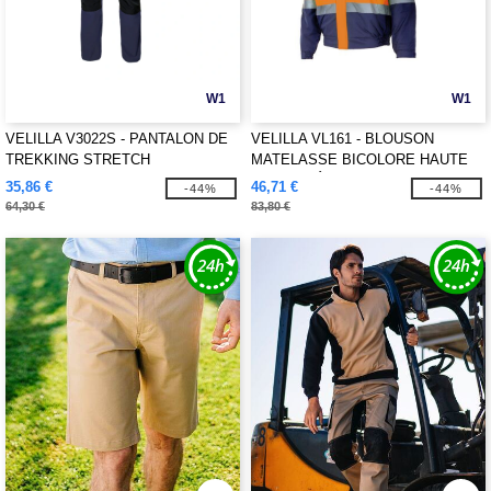
W1
W1
VELILLA V3022S - PANTALON DE
VELILLA VL161 - BLOUSON
TREKKING STRETCH
MATELASSE BICOLORE HAUTE
VISIBILITÉ
35,86 €
46,71 €
-44%
-44%
64,30 €
83,80 €