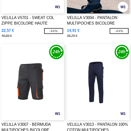
W1
W1
VELILLA V5701 - SWEAT COL
VELILLA V3004 - PANTALON
ZIPPE BICOLORE HAUTE
MULTIPOCHES BICOLORE
VISIBILITÉ
22,57 €
14,91 €
-44%
-44%
40,50 €
26,70 €
W1
W1
VELILLA V3007 - BERMUDA
VELILLA V3013 - PANTALON 100%
MULTIPOCHES BICOLORE
COTON MULTIPOCHES