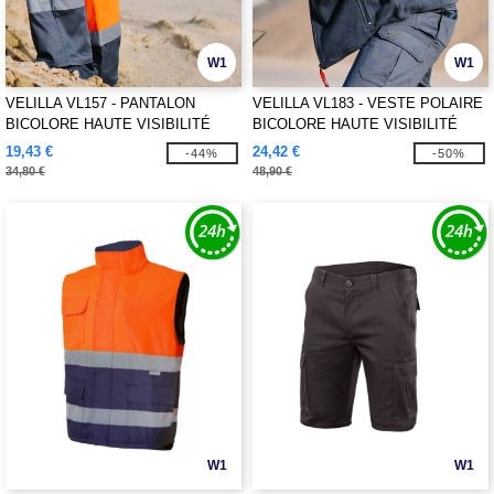
W1
W1
VELILLA VL157 - PANTALON
VELILLA VL183 - VESTE POLAIRE
BICOLORE HAUTE VISIBILITÉ
BICOLORE HAUTE VISIBILITÉ
19,43 €
24,42 €
-44%
-50%
34,80 €
48,90 €
W1
W1