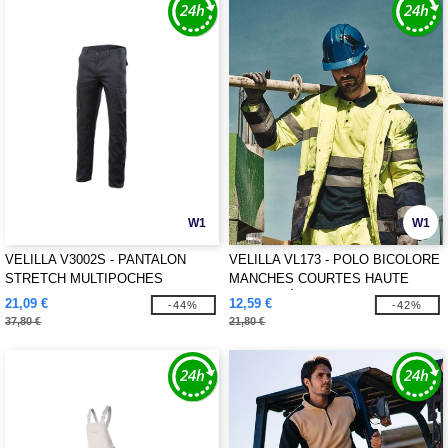
W1
W1
VELILLA V3002S - PANTALON
VELILLA VL173 - POLO BICOLORE
STRETCH MULTIPOCHES
MANCHES COURTES HAUTE
VISIBILITÉ
21,09 €
12,59 €
-44%
-42%
37,80 €
21,80 €