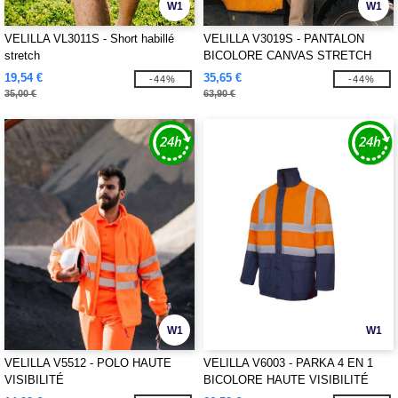
W1
W1
VELILLA VL3011S - Short habillé
VELILLA V3019S - PANTALON
stretch
BICOLORE CANVAS STRETCH
19,54 €
35,65 €
-44%
-44%
35,00 €
63,90 €
W1
W1
VELILLA V5512 - POLO HAUTE
VELILLA V6003 - PARKA 4 EN 1
VISIBILITÉ
BICOLORE HAUTE VISIBILITÉ