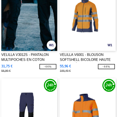
W1
W1
VELILLA V3012S - PANTALON
VELILLA V6001 - BLOUSON
MULTIPOCHES EN COTON
SOFTSHELL BICOLORE HAUTE
STRETCH
VISIBILITÉ
31,75 €
55,96 €
-44%
-44%
56,90 €
100,40 €