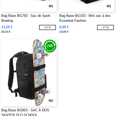
W1
W1
Bag Base BG750 - Sac de Sport
Bag Base BG153 - Mini sac à dos
Bowling
Essential Fashion
13,29 €
6,89 €
-47%
-47%
25,10 €
13,00 €
W1
Bag Base BG853 - SAC À DOS
SKATER OLD SCHOOL