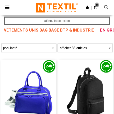
×
Appli Ntextil
0
Obtenir l'appli
|
Meilleurs prix sur l’app !
affinez la selection
EN GR
VÊTEMENTS UNIS BAG BASE BTP & INDUSTRIE