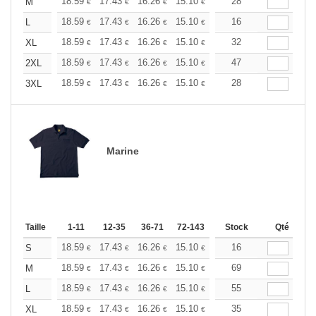
+
18.59
17.43
16.26
15.10
13.94
28
13.36
M
€
€
€
€
€
€
+
18.59
17.43
16.26
15.10
13.94
16
13.36
L
€
€
€
€
€
€
+
18.59
17.43
16.26
15.10
13.94
32
13.36
XL
€
€
€
€
€
€
+
18.59
17.43
16.26
15.10
13.94
47
13.36
2XL
€
€
€
€
€
€
+
18.59
17.43
16.26
15.10
13.94
28
13.36
3XL
€
€
€
€
€
€
Marine
Taille
1-11
12-35
36-71
72-143
144-287
Stock
288 +
Qté
Plus
+
18.59
17.43
16.26
15.10
13.94
16
13.36
S
€
€
€
€
€
€
+
18.59
17.43
16.26
15.10
13.94
69
13.36
M
€
€
€
€
€
€
+
18.59
17.43
16.26
15.10
13.94
55
13.36
L
€
€
€
€
€
€
+
18.59
17.43
16.26
15.10
13.94
35
13.36
XL
€
€
€
€
€
€