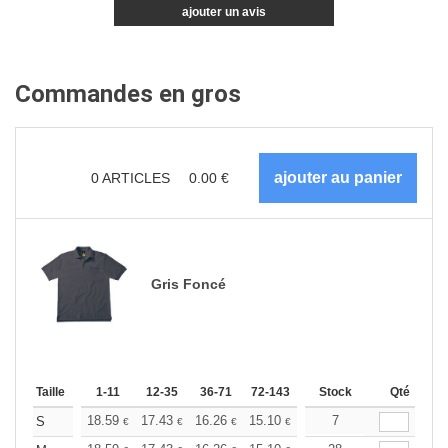
ajouter un avis
Commandes en gros
0
ARTICLES
0.00
€
Gris Foncé
Taille
1-11
12-35
36-71
72-143
144-287
Stock
288 +
Qté
Plus
+
18.59
17.43
16.26
15.10
13.94
7
13.36
S
€
€
€
€
€
€