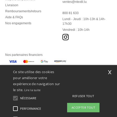
ventes@ntextil.lu
Livraison
Remboursements/retours
800 81 633
Aide & FAQs
Lundi - Jeudi : 10h-13h & 14h-
Nos engagements
17h30
Vendredi : 10h-14h
Nos partenaires financiers
Nos transporteurs
x
Ce site utilise des cookies
pour améliorer votre
expérience de navigation sur
le site.
Lire la suite
REFUSER TOUT
NÉCESSAIRE
ACCEPTER TOUT
PERFORMANCE
👋
Bonjour
Si vous avez des questions ou des