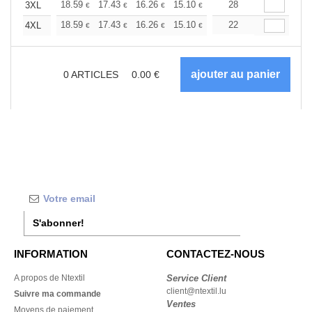
+
18.59
17.43
16.26
15.10
13.94
28
13.36
3XL
€
€
€
€
€
€
+
18.59
17.43
16.26
15.10
13.94
22
13.36
4XL
€
€
€
€
€
€
0
ARTICLES
0.00
€
S'abonner!
INFORMATION
CONTACTEZ-NOUS
A propos de Ntextil
Service Client
client@ntextil.lu
Suivre ma commande
Ventes
Moyens de paiement