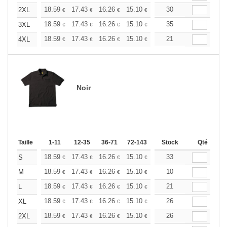
+
18.59
17.43
16.26
15.10
13.94
30
13.36
2XL
€
€
€
€
€
€
+
18.59
17.43
16.26
15.10
13.94
35
13.36
3XL
€
€
€
€
€
€
+
18.59
17.43
16.26
15.10
13.94
21
13.36
4XL
€
€
€
€
€
€
Noir
Taille
1-11
12-35
36-71
72-143
144-287
Stock
288 +
Qté
Plus
+
18.59
17.43
16.26
15.10
13.94
33
13.36
S
€
€
€
€
€
€
+
18.59
17.43
16.26
15.10
13.94
10
13.36
M
€
€
€
€
€
€
+
18.59
17.43
16.26
15.10
13.94
21
13.36
L
€
€
€
€
€
€
+
18.59
17.43
16.26
15.10
13.94
26
13.36
XL
€
€
€
€
€
€
+
18.59
17.43
16.26
15.10
13.94
26
13.36
2XL
€
€
€
€
€
€