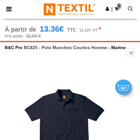
×
Appli Ntextil
0
Obtenir l'appli
|
Meilleurs prix sur l’app !
13.36€
À partir de
*
TTC
11.42€
HT
26,50 €
Prix public
B&C Pro
BC825 - Polo Manches Courtes Homme
- Marine
Previous
Next