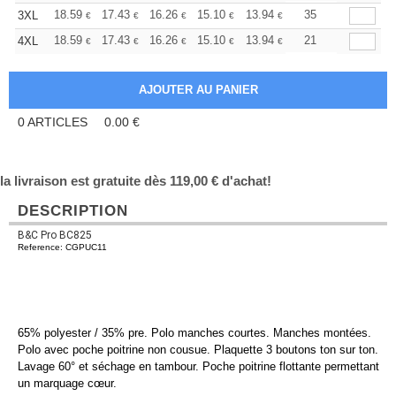
+
18.59
17.43
16.26
15.10
13.94
13.36
35
3XL
€
€
€
€
€
€
+
18.59
17.43
16.26
15.10
13.94
13.36
21
4XL
€
€
€
€
€
€
0
ARTICLES
0.00
€
la livraison est gratuite dès 119,00 € d'achat!
DESCRIPTION
B&C Pro BC825
Reference: CGPUC11
65% polyester / 35% pre. Polo manches courtes. Manches montées.
Polo avec poche poitrine non cousue. Plaquette 3 boutons ton sur ton.
Lavage 60° et séchage en tambour. Poche poitrine flottante permettant
un marquage cœur.