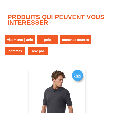
PRODUITS QUI PEUVENT VOUS
INTERESSER
vêtements | unis
polo
manches courtes
hommes
b&c pro