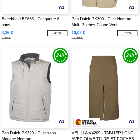
W1
W1
Beechfield BF653 - Casquette 6
Pen Duick PK300 - Gilet Homme
pans
Multi-Poches Coupe-Vent
3,36 €
10,02 €
-45%
-73%
6,10 €
37,40 €
W1
W1
Pen Duick PK320 - Gilet sans
VELILLA V4209 - TABLIER LONG
Manche Homme
AVEC OUVERTURE ET POCHES