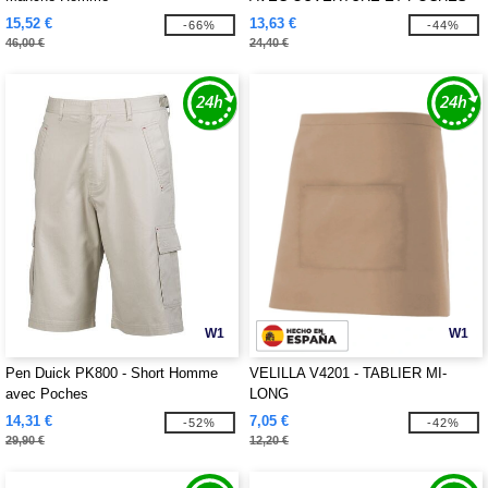
15,52 €
13,63 €
-66%
-44%
46,00 €
24,40 €
W1
W1
Pen Duick PK800 - Short Homme
VELILLA V4201 - TABLIER MI-
avec Poches
LONG
14,31 €
7,05 €
-52%
-42%
29,90 €
12,20 €