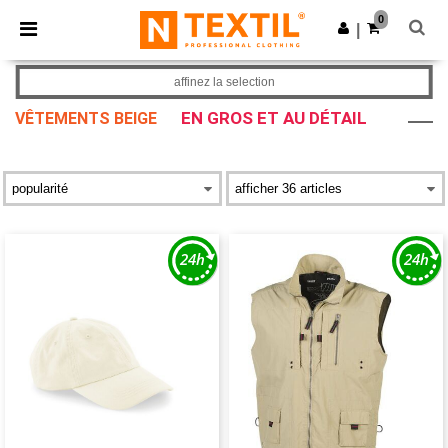
×
Appli Ntextil
0
Obtenir l'appli
|
Meilleurs prix sur l’app !
affinez la selection
EN GROS ET AU DÉTAIL
VÊTEMENTS BEIGE