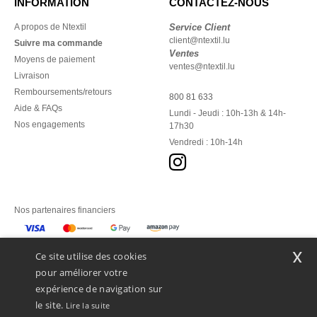
INFORMATION
CONTACTEZ-NOUS
A propos de Ntextil
Service Client
client@ntextil.lu
Suivre ma commande
Ventes
Moyens de paiement
ventes@ntextil.lu
Livraison
Remboursements/retours
800 81 633
Aide & FAQs
Lundi - Jeudi : 10h-13h & 14h-
Nos engagements
17h30
Vendredi : 10h-14h
Nos partenaires financiers
Nos transporteurs
x
Ce site utilise des cookies
pour améliorer votre
expérience de navigation sur
le site.
Lire la suite