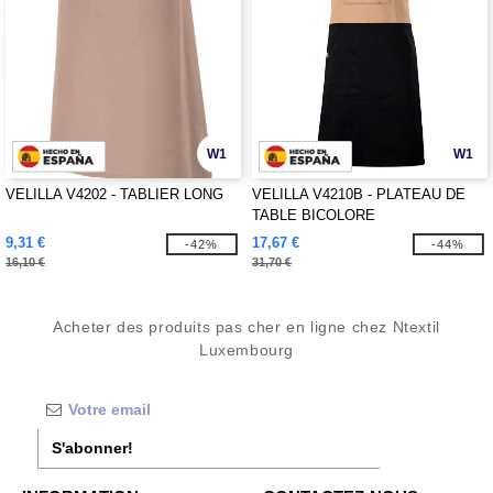
W1
W1
VELILLA V4202 - TABLIER LONG
VELILLA V4210B - PLATEAU DE
TABLE BICOLORE
9,31 €
17,67 €
-42%
-44%
16,10 €
31,70 €
Acheter des produits pas cher en ligne chez Ntextil
Luxembourg
S'abonner!