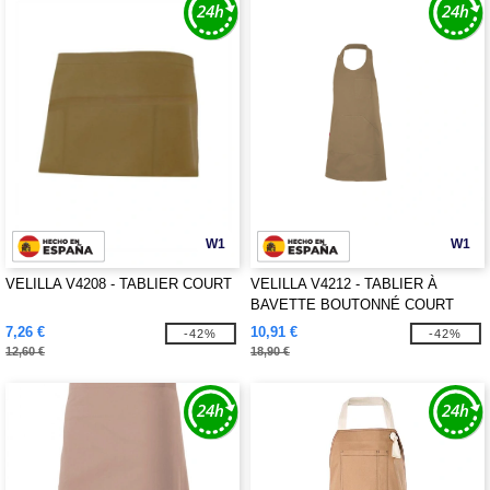
W1
W1
VELILLA V4208 - TABLIER COURT
VELILLA V4212 - TABLIER À
BAVETTE BOUTONNÉ COURT
7,26 €
10,91 €
-42%
-42%
12,60 €
18,90 €