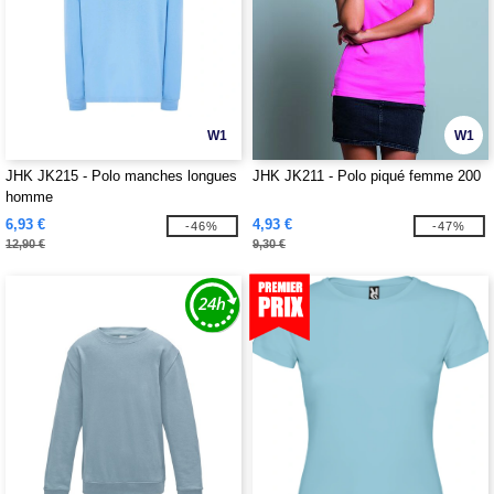
W1
W1
JHK JK215 - Polo manches longues
JHK JK211 - Polo piqué femme 200
homme
6,93 €
4,93 €
-46%
-47%
12,90 €
9,30 €