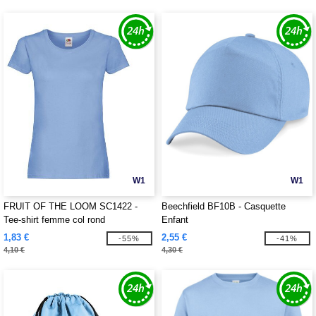
W1
W1
FRUIT OF THE LOOM SC1422 -
Beechfield BF10B - Casquette
Tee-shirt femme col rond
Enfant
1,83 €
2,55 €
-55%
-41%
4,10 €
4,30 €