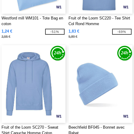
W1
W1
Westford mill WM101 - Tote Bag en
Fruit of the Loom SC220 - Tee Shirt
coton
Col Rond Homme
1,24 €
1,83 €
-51%
-69%
2,55 €
5,80 €
W1
W1
Fruit of the Loom SC270 - Sweat
Beechfield BF045 - Bonnet avec
Shirt Capuche Homme Coton
Rabat