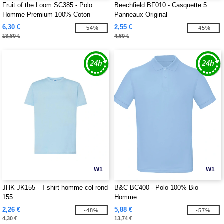
Fruit of the Loom SC385 - Polo
Beechfield BF010 - Casquette 5
Homme Premium 100% Coton
Panneaux Original
6,30 €
2,55 €
-54%
-45%
13,80 €
4,60 €
W1
W1
JHK JK155 - T-shirt homme col rond
B&C BC400 - Polo 100% Bio
155
Homme
2,26 €
5,88 €
-48%
-57%
4,30 €
13,74 €