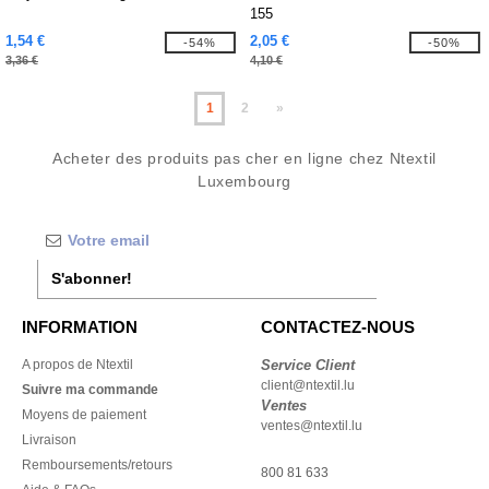
155
1,54 €
2,05 €
-54%
-50%
3,36 €
4,10 €
1
2
»
Acheter des produits pas cher en ligne chez Ntextil
Luxembourg
S'abonner!
INFORMATION
CONTACTEZ-NOUS
A propos de Ntextil
Service Client
client@ntextil.lu
Suivre ma commande
Ventes
Moyens de paiement
ventes@ntextil.lu
Livraison
Remboursements/retours
800 81 633