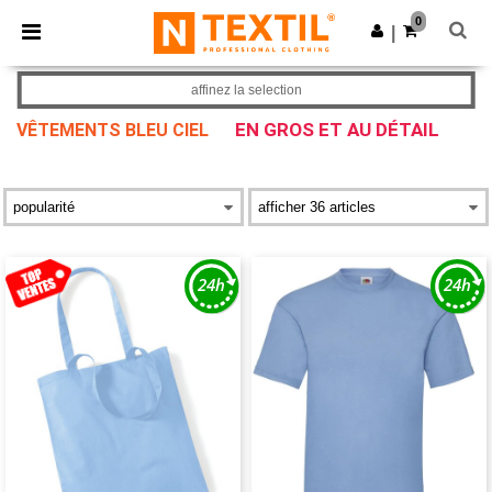
×
Appli Ntextil
0
Obtenir l'appli
|
Meilleurs prix sur l’app !
affinez la selection
EN GROS ET AU DÉTAIL
VÊTEMENTS BLEU CIEL