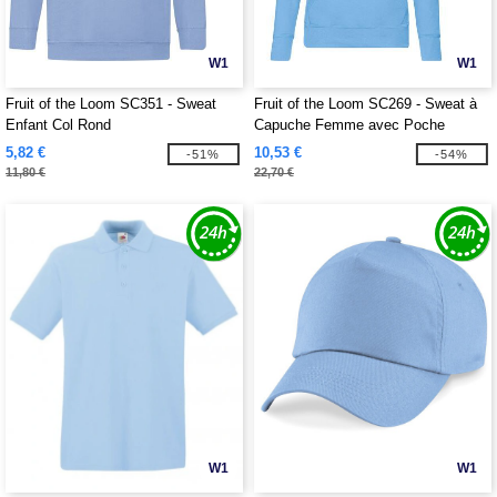
W1
W1
Fruit of the Loom SC351 - Sweat
Fruit of the Loom SC269 - Sweat à
Enfant Col Rond
Capuche Femme avec Poche
Kangourou
5,82 €
10,53 €
-51%
-54%
11,80 €
22,70 €
W1
W1