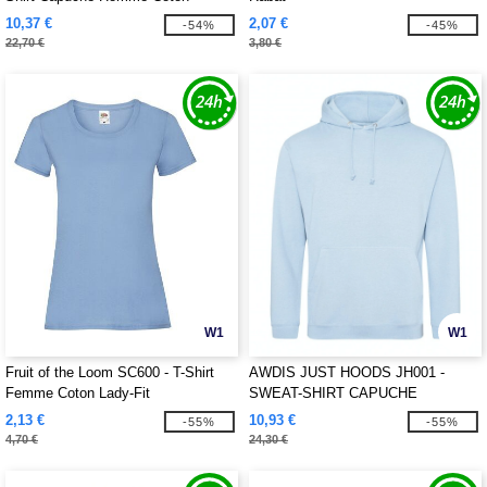
10,37 €
2,07 €
-54%
-45%
22,70 €
3,80 €
W1
W1
Fruit of the Loom SC600 - T-Shirt
AWDIS JUST HOODS JH001 -
Femme Coton Lady-Fit
SWEAT-SHIRT CAPUCHE
2,13 €
10,93 €
-55%
-55%
4,70 €
24,30 €