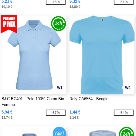
5,23 €
6,32 €
-48%
-54%
10,10 €
13,80 €
W1
W4
B&C BC401 - Polo 100% Coton Bio
Roly CA6554 - Beagle
Femme
5,94 €
1,44 €
-57%
-54%
13,74 €
3,14 €