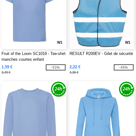
W1
W1
Fruit of the Loom SC1019 - Tee-shirt
RESULT R200EV - Gilet de sécurité
manches courtes enfant
1,59 €
2,22 €
-53%
-49%
3,40 €
4,36 €