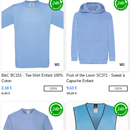
W1
W1
B&C BC151 - Tee-Shirt Enfant 100%
Fruit of the Loom SC371 - Sweat à
Coton
Capuche Enfant
2,18 €
9,63 €
-58%
-50%
5,20 €
19,20 €