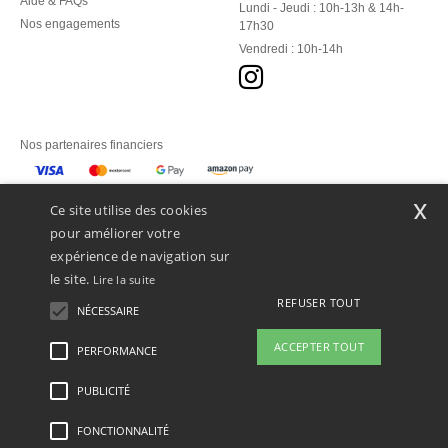
Aide & FAQs
Lundi - Jeudi : 10h-13h & 14h-
Nos engagements
17h30
Vendredi : 10h-14h
Nos partenaires financiers
Nos transporteurs
x
Ce site utilise des cookies
pour améliorer votre
expérience de navigation sur
le site.
Lire la suite
REFUSER TOUT
NÉCESSAIRE
ACCEPTER TOUT
PERFORMANCE
👋
Bonjour
Si vous avez des questions ou des
PUBLICITÉ
Mentions Légales
-
Politique de Confidentialité
-
Conditions Générales d’Accès et
préoccupations, vous pouvez nous
d’Utilisation
-
Condition Générales d'Achat
-
Politique de Cookies
-
Plan du Site
contacter à tout moment. Notre
Copyright 2026 ntextil.lu - Tous droits réservés
FONCTIONNALITÉ
chatbot est là pour vous aider.