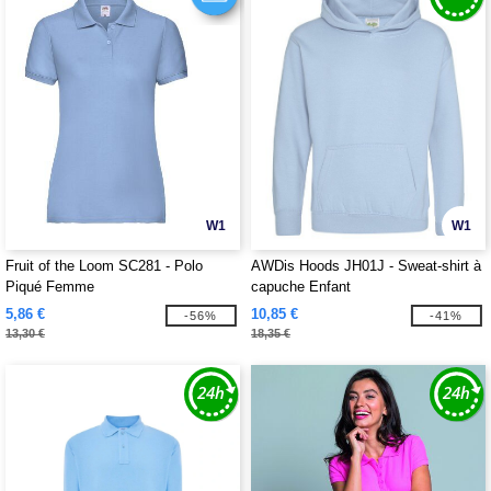
W1
W1
Fruit of the Loom SC281 - Polo
AWDis Hoods JH01J - Sweat-shirt à
Piqué Femme
capuche Enfant
5,86 €
10,85 €
-56%
-41%
13,30 €
18,35 €