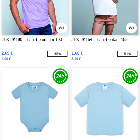
W1
W1
JHK JK190 - T-shirt premium 190
JHK JK154 - T-shirt enfant 155
2,69 €
1,68 €
-45%
-51%
4,90 €
3,40 €