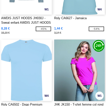
W1
W4
AWDIS JUST HOODS JH030J -
Roly CA6627 - Jamaica
Sweat enfant AWDIS JUST HOODS
8,28 €
1,44 €
-45%
-54%
15,10 €
3,14 €
W4
W1
Roly CA6502 - Dogo Premium
JHK JK150 - T-shirt femme col rond