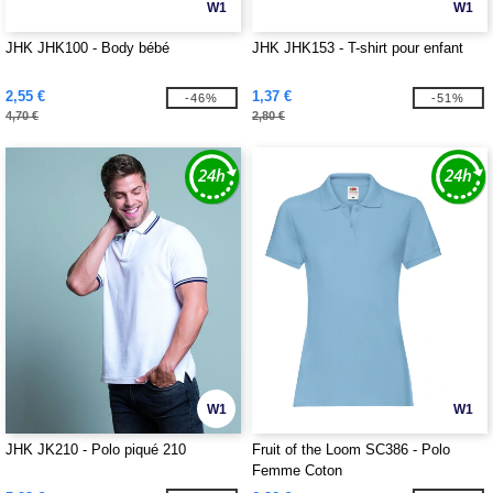
W1
W1
JHK JHK100 - Body bébé
JHK JHK153 - T-shirt pour enfant
2,55 €
1,37 €
-46%
-51%
4,70 €
2,80 €
W1
W1
JHK JK210 - Polo piqué 210
Fruit of the Loom SC386 - Polo
Femme Coton