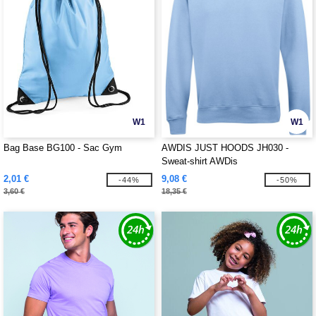
W1
W1
Bag Base BG100 - Sac Gym
AWDIS JUST HOODS JH030 -
Sweat-shirt AWDis
2,01 €
9,08 €
-44%
-50%
3,60 €
18,35 €