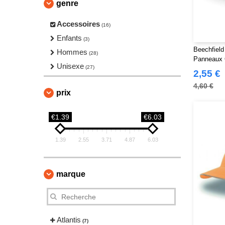
genre
Accessoires
(16)
Enfants
(3)
Beechfield
Hommes
(28)
Panneaux O
Unisexe
(27)
2,55 €
4,60 €
prix
€1.39
€6.03
1.39
2.55
3.71
4.87
6.03
marque
Atlantis
(7)