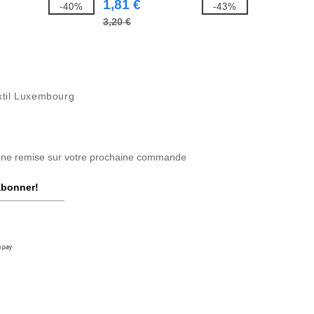
1,81 €
-40%
-43%
3,20 €
til Luxembourg
une remise sur votre prochaine commande
abonner!