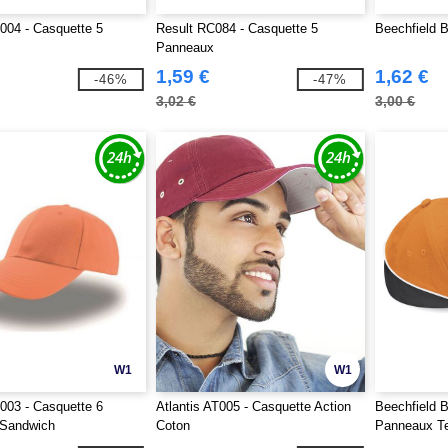
T004 - Casquette 5
Result RC084 - Casquette 5
Beechfield 
Panneaux
1,59 €
1,62 €
-46%
-47%
3,02 €
3,00 €
W1
W1
T003 - Casquette 6
Atlantis AT005 - Casquette Action
Beechfield 
Sandwich
Coton
Panneaux T