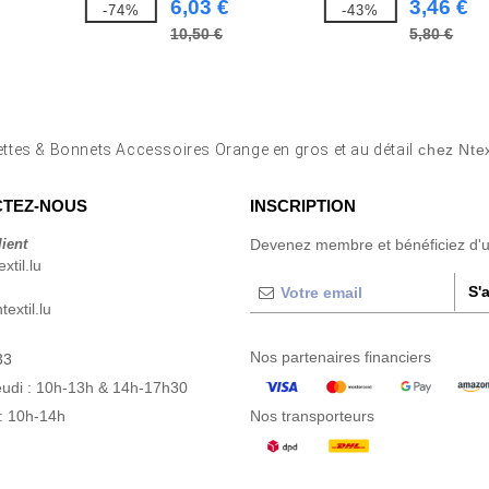
6,03 €
3,46 €
-74%
-43%
10,50 €
5,80 €
ttes & Bonnets Accessoires Orange en gros et au détail
chez Ntex
TEZ-NOUS
INSCRIPTION
lient
Devenez membre et bénéficiez d'
xtil.lu
S'
extil.lu
Nos partenaires financiers
33
eudi : 10h-13h & 14h-17h30
: 10h-14h
Nos transporteurs