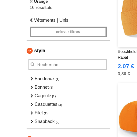
Orange
16 résultats.
Vêtements | Unis
enlever filtres
style
Beechfield
Rabat
2,07 €
3,80 €
Bandeaux
(1)
Bonnet
(4)
Cagoule
(1)
Casquettes
(3)
Filet
(1)
Snapback
(6)