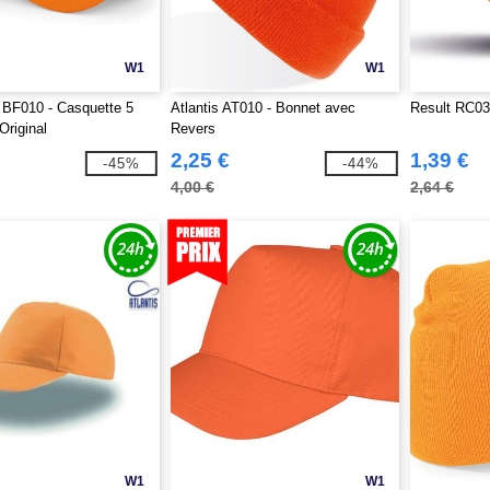
W1
W1
 BF010 - Casquette 5
Atlantis AT010 - Bonnet avec
Result RC03
riginal
Revers
2,25 €
1,39 €
-45%
-44%
4,00 €
2,64 €
W1
W1