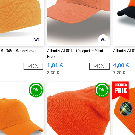
W1
W1
 BF045 - Bonnet avec
Atlantis AT001 - Casquette Start
Atlantis AT0
Five
1,81 €
4,00 €
-45%
-45%
3,30 €
7,20 €