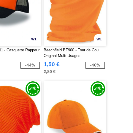
W1
W1
11 - Casquette Rappeur
Beechfield BF900 - Tour de Cou
Original Multi-Usages
1,50 €
-44%
-46%
2,80 €