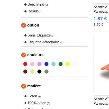
Beechfield
(6)
Atlantis A
Result
Panneaux
(3)
1,87 €
3,50 €
option
Sans Étiquette
(1)
Étiquette détachable
(2)
couleurs
matière
Coton
(6)
Atlantis A
100% coton
Panneaux 
(3)