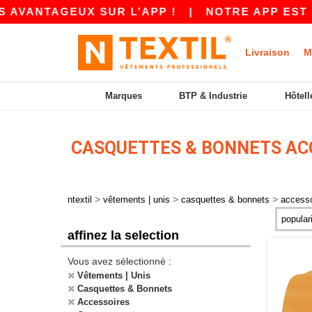
VANTAGEUX SUR L’APP !
|
NOTRE APP EST EN L
Livraison
M
Marques
BTP & Industrie
Hôtell
CASQUETTES & BONNETS AC
>
>
>
ntextil
vêtements | unis
casquettes & bonnets
accesso
affinez la selection
Vous avez sélectionné :
Vêtements | Unis
Casquettes & Bonnets
Accessoires