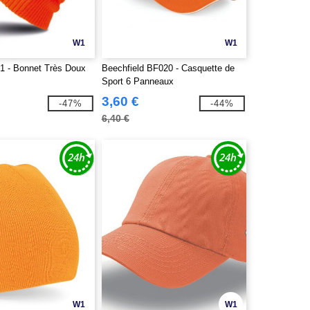
W1
W1
1 - Bonnet Très Doux
Beechfield BF020 - Casquette de
Sport 6 Panneaux
3,60 €
-47%
-44%
6,40 €
W1
W1