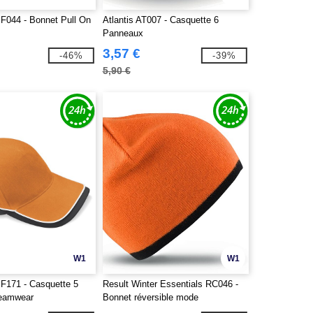
BF044 - Bonnet Pull On
Atlantis AT007 - Casquette 6
Panneaux
3,57 €
-46%
-39%
5,90 €
W1
W1
BF171 - Casquette 5
Result Winter Essentials RC046 -
eamwear
Bonnet réversible mode