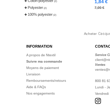
Coton-polyester
1,84 €
(2)
Polyester
7,00 €
(2)
100% polyester
(2)
Acheter
Casque
INFORMATION
CONTAC
A propos de Ntextil
Service C
client@nte
Suivre ma commande
Ventes
Moyens de paiement
ventes@nt
Livraison
Remboursements/retours
800 81 6
Aide & FAQs
Lundi - J
Nos engagements
Vendredi 