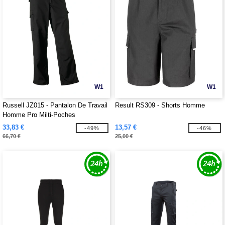
W1
W1
Russell JZ015 - Pantalon De Travail
Result RS309 - Shorts Homme
Homme Pro Milti-Poches
33,83 €
13,57 €
-49%
-46%
66,70 €
25,00 €