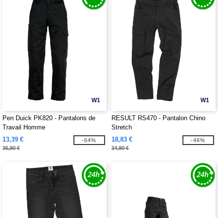
W1
W1
Pen Duick PK820 - Pantalons de
RESULT RS470 - Pantalon Chino
Travail Homme
Stretch
13,39 €
18,83 €
-64%
-46%
36,90 €
34,90 €