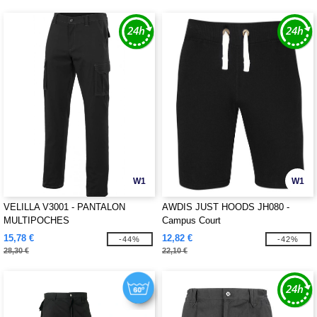
W1
W1
VELILLA V3001 - PANTALON
AWDIS JUST HOODS JH080 -
MULTIPOCHES
Campus Court
15,78 €
12,82 €
-44%
-42%
28,30 €
22,10 €