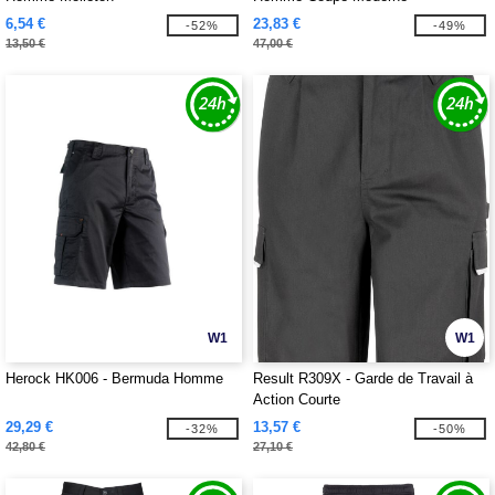
6,54 €
23,83 €
-52%
-49%
13,50 €
47,00 €
W1
W1
Herock HK006 - Bermuda Homme
Result R309X - Garde de Travail à
Action Courte
29,29 €
13,57 €
-32%
-50%
42,80 €
27,10 €