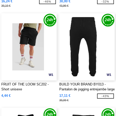
16,24 €
30,00 €
-46%
-32%
30,10 €
43,90 €
W1
W1
FRUIT OF THE LOOM SC202 -
BUILD YOUR BRAND BY013 -
Short unisexe
Pantalon de jogging entrejambe large
4,44 €
17,11 €
-43%
30,00 €