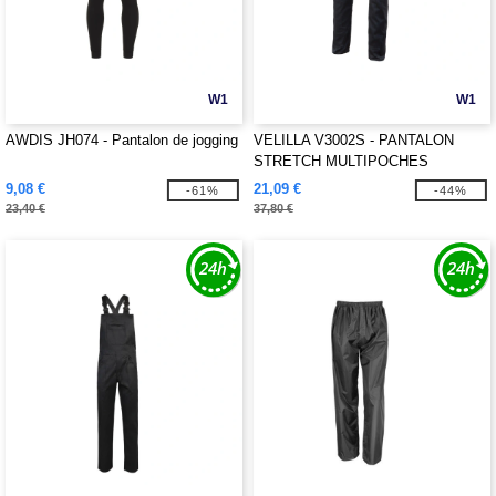
W1
W1
AWDIS JH074 - Pantalon de jogging
VELILLA V3002S - PANTALON
STRETCH MULTIPOCHES
9,08 €
21,09 €
-61%
-44%
23,40 €
37,80 €