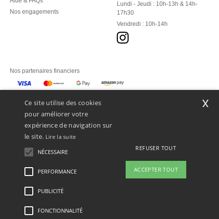
Aide & FAQs
Lundi - Jeudi : 10h-13h & 14h-
Nos engagements
17h30
Vendredi : 10h-14h
Nos partenaires financiers
Nos transporteurs
x
Ce site utilise des cookies
pour améliorer votre
expérience de navigation sur
le site.
Lire la suite
REFUSER TOUT
NÉCESSAIRE
ACCEPTER TOUT
PERFORMANCE
👋
Bonjour
Si vous avez des questions ou des
PUBLICITÉ
Mentions Légales
-
Politique de Confidentialité
-
Conditions Générales d’Accès et
préoccupations, vous pouvez nous
d’Utilisation
-
Condition Générales d'Achat
-
Politique de Cookies
-
Plan du Site
contacter à tout moment. Notre
Copyright 2026 ntextil.lu - Tous droits réservés
FONCTIONNALITÉ
chatbot est là pour vous aider.