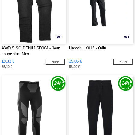
W1
W1
AWDIS SO DENIM SD004 - Jean
Herock HK013 - Odin
coupe slim Max
19,33 €
35,85 €
-45%
-32%
35,10 €
53,00 €