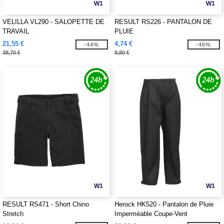
W1
W1
VELILLA VL290 - SALOPETTE DE
RESULT RS226 - PANTALON DE
TRAVAIL
PLUIE
21,55 €
4,74 €
-44%
-46%
38,70 €
8,80 €
W1
W1
RESULT RS471 - Short Chino
Herock HK520 - Pantalon de Pluie
Stretch
Imperméable Coupe-Vent