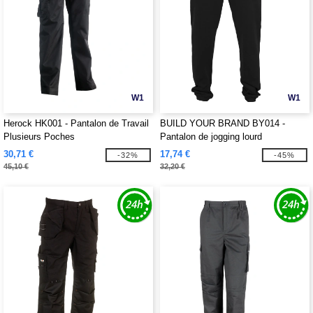
W1
W1
Herock HK001 - Pantalon de Travail
BUILD YOUR BRAND BY014 -
Plusieurs Poches
Pantalon de jogging lourd
30,71 €
17,74 €
-32%
-45%
45,10 €
32,20 €