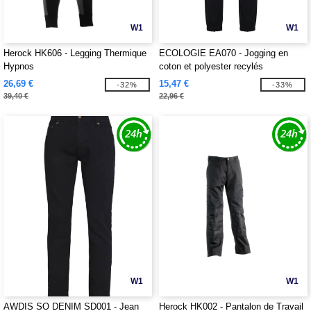
W1
W1
Herock HK606 - Legging Thermique
ECOLOGIE EA070 - Jogging en
Hypnos
coton et polyester recylés
26,69 €
15,47 €
-32%
-33%
39,40 €
22,96 €
W1
W1
AWDIS SO DENIM SD001 - Jean
Herock HK002 - Pantalon de Travail