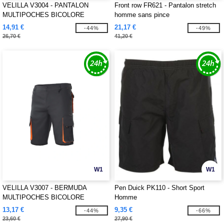
VELILLA V3004 - PANTALON
Front row FR621 - Pantalon stretch
MULTIPOCHES BICOLORE
homme sans pince
14,91 €
21,17 €
-44%
-49%
26,70 €
41,20 €
W1
W1
VELILLA V3007 - BERMUDA
Pen Duick PK110 - Short Sport
MULTIPOCHES BICOLORE
Homme
13,17 €
9,35 €
-44%
-66%
23,60 €
27,90 €