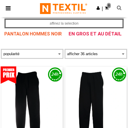
×
Appli Ntextil
0
Obtenir l'appli
|
Meilleurs prix sur l’app !
affinez la selection
EN GROS ET AU DÉTAIL
PANTALON HOMMES NOIR