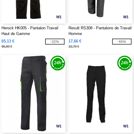
W1
W1
Herock HK005 - Pantalon Travail
Result RS308 - Pantalons de Travail
Haut de Gamme
Homme
65,13 €
17,66 €
-32%
-46%
95,80 €
32,70 €
W1
W1