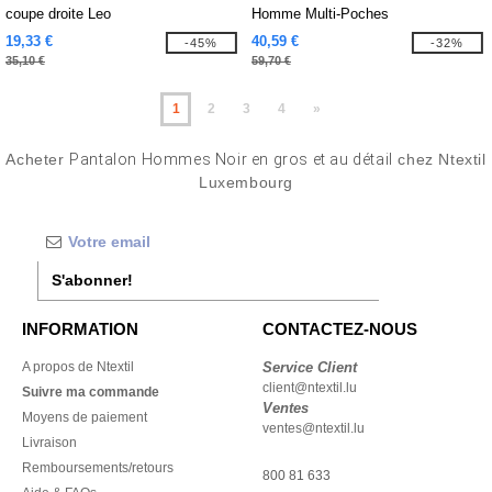
coupe droite Leo
Homme Multi-Poches
19,33 €
40,59 €
-45%
-32%
35,10 €
59,70 €
1
2
3
4
»
Acheter
Pantalon Hommes Noir en gros et au détail
chez Ntextil
Luxembourg
S'abonner!
INFORMATION
CONTACTEZ-NOUS
A propos de Ntextil
Service Client
client@ntextil.lu
Suivre ma commande
Ventes
Moyens de paiement
ventes@ntextil.lu
Livraison
Remboursements/retours
800 81 633