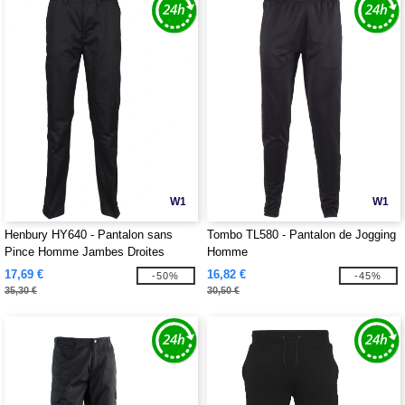
W1
W1
Henbury HY640 - Pantalon sans
Tombo TL580 - Pantalon de Jogging
Pince Homme Jambes Droites
Homme
17,69 €
16,82 €
-50%
-45%
35,30 €
30,50 €