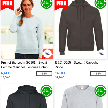
W1
W1
Fruit of the Loom SC361 - Sweat
B&C ID205 - Sweat à Capuche
Femme Manches Longues Coton
Zippé
6,41 €
14,80 €
-54%
-54%
14,00 €
32,26 €