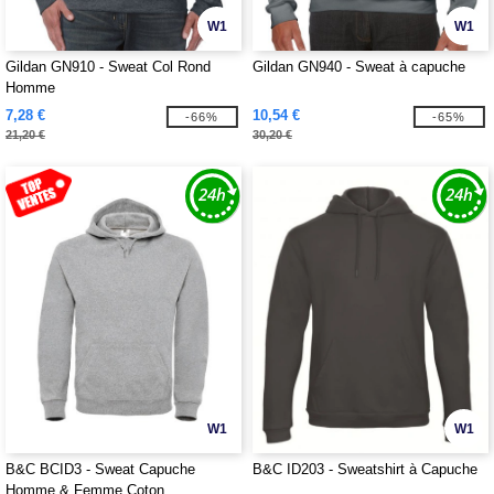
W1
W1
Gildan GN910 - Sweat Col Rond
Gildan GN940 - Sweat à capuche
Homme
7,28 €
10,54 €
-66%
-65%
21,20 €
30,20 €
W1
W1
B&C BCID3 - Sweat Capuche
B&C ID203 - Sweatshirt à Capuche
Homme & Femme Coton