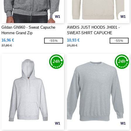
W1
W1
Gildan GN960 - Sweat Capuche
AWDIS JUST HOODS JH001 -
Homme Grand Zip
SWEAT-SHIRT CAPUCHE
16,96 €
10,93 €
-55%
-55%
37,90 €
24,30 €
W1
W1