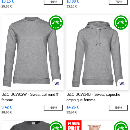
13,15 €
10,09 €
-49%
-70%
25,68 €
33,10 €
W1
W1
B&C BCW02W - Sweat col rond #
B&C BCW34B - Sweat capuche
femme
organique femme
9,42 €
14,26 €
-49%
-56%
18,60 €
32,54 €