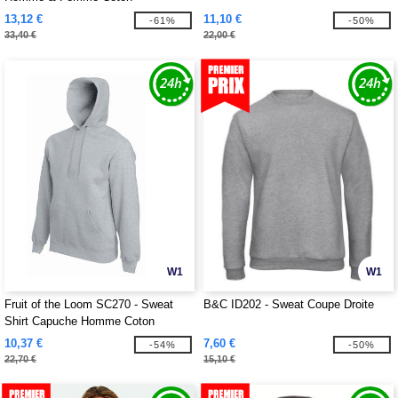
13,12 €
11,10 €
-61%
-50%
33,40 €
22,00 €
W1
W1
Fruit of the Loom SC270 - Sweat
B&C ID202 - Sweat Coupe Droite
Shirt Capuche Homme Coton
10,37 €
7,60 €
-54%
-50%
22,70 €
15,10 €