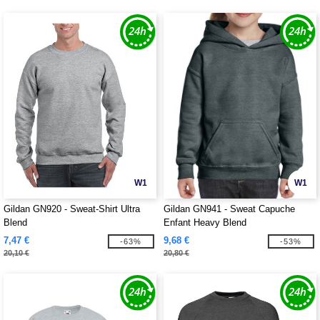
W1
W1
Gildan GN920 - Sweat-Shirt Ultra
Gildan GN941 - Sweat Capuche
Blend
Enfant Heavy Blend
7,47 €
9,68 €
-63%
-53%
20,10 €
20,80 €