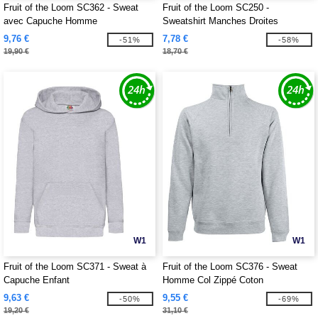
Fruit of the Loom SC362 - Sweat
Fruit of the Loom SC250 -
avec Capuche Homme
Sweatshirt Manches Droites
9,76 €
7,78 €
-51%
-58%
19,90 €
18,70 €
W1
W1
Fruit of the Loom SC371 - Sweat à
Fruit of the Loom SC376 - Sweat
Capuche Enfant
Homme Col Zippé Coton
9,63 €
9,55 €
-50%
-69%
19,20 €
31,10 €