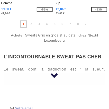
Homme
Zip
19,80 €
15,84 €
-53%
-53%
41,74 €
33,86 €
1
2
3
4
5
6
7
8
»
Acheter
Sweats Gris en gros et au détail
chez Ntextil
Luxembourg
L’INCONTOURNABLE SWEAT PAS CHER
Le sweat, dont la traduction est “ la sueur”,
originellement vêtement destiné aux sportifs fait
désormais partie de toutes nos garde-robes. Les
hommes, les femmes, les enfants et les bébés
apprécient la douceur et le confort de son molleton.
Unis, tie and dye, vierge ou avec le logo de la marque,
vous trouverez dans cette sélection une multitude de