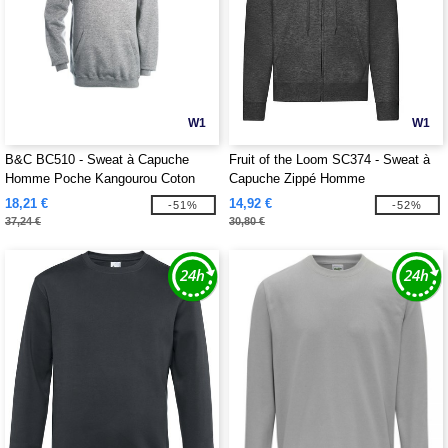
W1
W1
B&C BC510 - Sweat à Capuche
Fruit of the Loom SC374 - Sweat à
Homme Poche Kangourou Coton
Capuche Zippé Homme
18,21 €
14,92 €
-51%
-52%
37,24 €
30,80 €