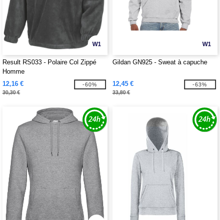
W1
W1
Result RS033 - Polaire Col Zippé
Gildan GN925 - Sweat à capuche
Homme
12,16 €
12,45 €
-60%
-63%
30,30 €
33,80 €