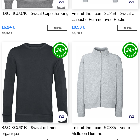
W1
W1
B&C BCU02K - Sweat Capuche King
Fruit of the Loom SC269 - Sweat à
Capuche Femme avec Poche
Kangourou
16,24 €
10,53 €
-55%
-54%
35,92 €
22,70 €
W1
W1
B&C BCU31B - Sweat col rond
Fruit of the Loom SC365 - Veste
organique
Molleton Homme