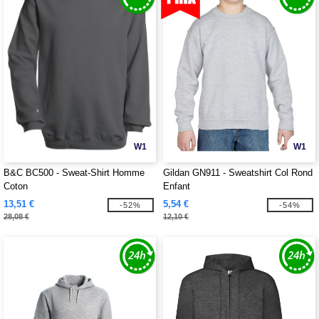
W1
W1
B&C BC500 - Sweat-Shirt Homme
Gildan GN911 - Sweatshirt Col Rond
Coton
Enfant
13,51 €
5,54 €
-52%
-54%
28,08 €
12,10 €