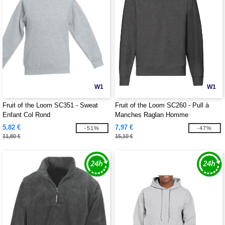
W1
W1
Fruit of the Loom SC351 - Sweat
Fruit of the Loom SC260 - Pull à
Enfant Col Rond
Manches Raglan Homme
5,82 €
7,97 €
-51%
-47%
11,80 €
15,10 €