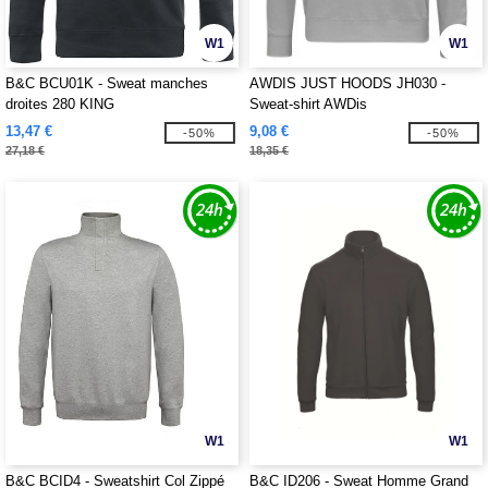
W1
W1
B&C BCU01K - Sweat manches
AWDIS JUST HOODS JH030 -
droites 280 KING
Sweat-shirt AWDis
13,47 €
9,08 €
-50%
-50%
27,18 €
18,35 €
W1
W1
B&C BCID4 - Sweatshirt Col Zippé
B&C ID206 - Sweat Homme Grand