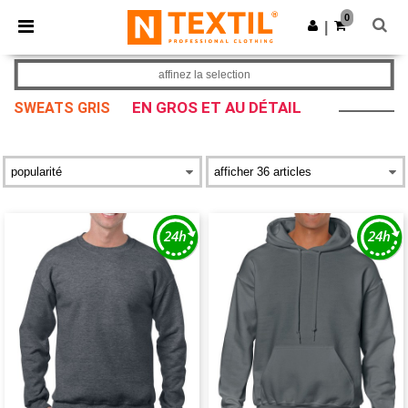
×
Appli Ntextil
0
Obtenir l'appli
|
Meilleurs prix sur l’app !
affinez la selection
EN GROS ET AU DÉTAIL
SWEATS GRIS