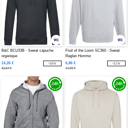
W1
W1
B&C BCU33B - Sweat capuche
Fruit of the Loom SC360 - Sweat
organique
Raglan Homme
14,26 €
6,86 €
-56%
-51%
32,54 €
14,00 €