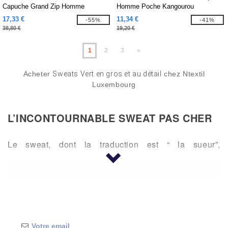
Capuche Grand Zip Homme
Homme Poche Kangourou
17,33 €
11,34 €
-55%
-41%
38,80 €
19,20 €
1
2
3
»
Acheter
Sweats Vert en gros et au détail
chez Ntextil
Luxembourg
L’INCONTOURNABLE SWEAT PAS CHER
Le sweat, dont la traduction est “ la sueur”,
originellement vêtement destiné aux sportifs fait
désormais partie de toutes nos garde-robes. Les
hommes, les femmes, les enfants et les bébés
apprécient la douceur et le confort de son molleton.
Unis, tie and dye, vierge ou avec le logo de la marque,
vous trouverez dans cette sélection une multitude de