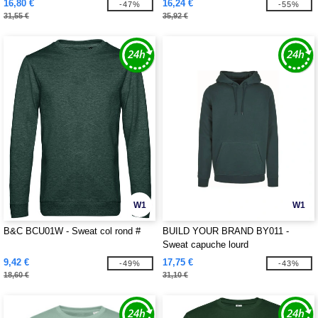
16,80 €
16,24 €
-47%
-55%
31,55 €
35,92 €
W1
W1
B&C BCU01W - Sweat col rond #
BUILD YOUR BRAND BY011 -
Sweat capuche lourd
9,42 €
17,75 €
-49%
-43%
18,60 €
31,10 €