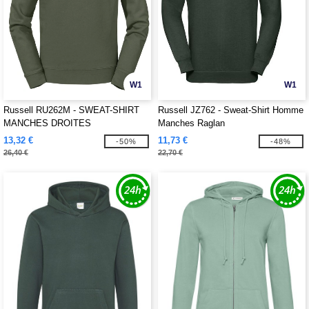
W1
W1
Russell RU262M - SWEAT-SHIRT
Russell JZ762 - Sweat-Shirt Homme
MANCHES DROITES
Manches Raglan
13,32 €
11,73 €
-50%
-48%
26,40 €
22,70 €