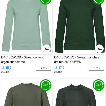
W1
W1
B&C BCW32B - Sweat col rond
B&C BCW01Q - Sweat manches
organique femme
droites 280 QUEEN
13,15 €
13,47 €
-49%
-50%
25,68 €
27,18 €