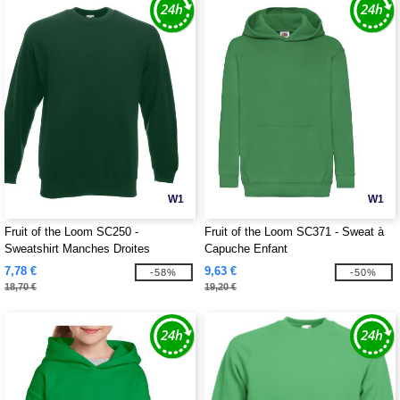
W1
W1
Fruit of the Loom SC250 -
Fruit of the Loom SC371 - Sweat à
Sweatshirt Manches Droites
Capuche Enfant
7,78 €
9,63 €
-58%
-50%
18,70 €
19,20 €