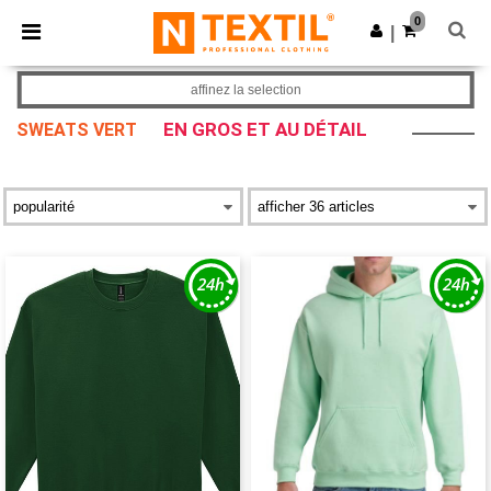
×
Appli Ntextil
0
Obtenir l'appli
|
Meilleurs prix sur l’app !
affinez la selection
EN GROS ET AU DÉTAIL
SWEATS VERT