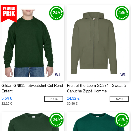
W1
W1
Gildan GN911 - Sweatshirt Col Rond
Fruit of the Loom SC374 - Sweat à
Enfant
Capuche Zippé Homme
5,54 €
14,92 €
-54%
-52%
12,10 €
30,80 €