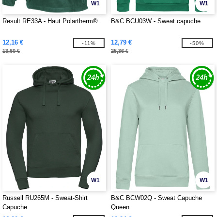
W1
W1
Result RE33A - Haut Polartherm®
B&C BCU03W - Sweat capuche
12,16 €
12,79 €
-11%
-50%
13,60 €
25,36 €
W1
W1
Russell RU265M - Sweat-Shirt
B&C BCW02Q - Sweat Capuche
Capuche
Queen