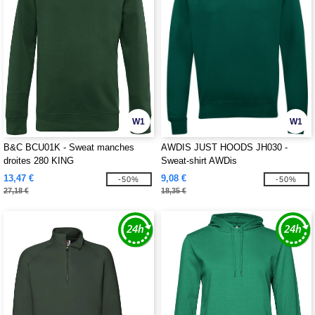
W1
W1
B&C BCU01K - Sweat manches
AWDIS JUST HOODS JH030 -
droites 280 KING
Sweat-shirt AWDis
13,47 €
9,08 €
-50%
-50%
27,18 €
18,35 €