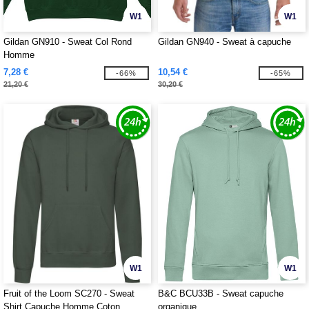
W1
W1
Gildan GN910 - Sweat Col Rond
Gildan GN940 - Sweat à capuche
Homme
7,28 €
10,54 €
-66%
-65%
21,20 €
30,20 €
W1
W1
Fruit of the Loom SC270 - Sweat
B&C BCU33B - Sweat capuche
Shirt Capuche Homme Coton
organique