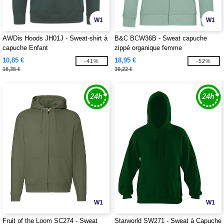
W1
W1
AWDis Hoods JH01J - Sweat-shirt à
B&C BCW36B - Sweat capuche
capuche Enfant
zippé organique femme
10,85 €
18,95 €
-41%
-52%
18,35 €
39,22 €
W1
W1
Fruit of the Loom SC274 - Sweat
Starworld SW271 - Sweat à Capuche