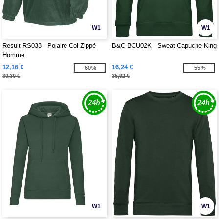
W1
W1
Result RS033 - Polaire Col Zippé
B&C BCU02K - Sweat Capuche King
Homme
12,16 €
16,24 €
-60%
-55%
30,30 €
35,92 €
W1
W1