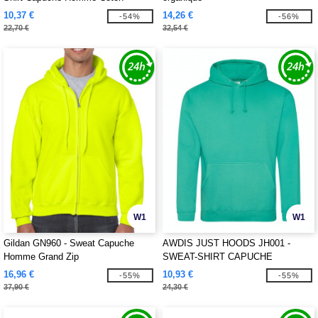
10,37 €
14,26 €
-54%
-56%
22,70 €
32,54 €
W1
W1
Gildan GN960 - Sweat Capuche
AWDIS JUST HOODS JH001 -
Homme Grand Zip
SWEAT-SHIRT CAPUCHE
16,96 €
10,93 €
-55%
-55%
37,90 €
24,30 €