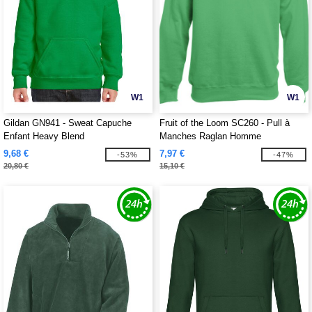
W1
W1
Gildan GN941 - Sweat Capuche
Fruit of the Loom SC260 - Pull à
Enfant Heavy Blend
Manches Raglan Homme
9,68 €
7,97 €
-53%
-47%
20,80 €
15,10 €