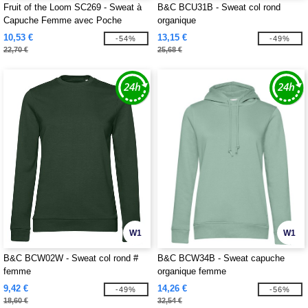
Fruit of the Loom SC269 - Sweat à
B&C BCU31B - Sweat col rond
Capuche Femme avec Poche
organique
Kangourou
10,53 €
13,15 €
-54%
-49%
22,70 €
25,68 €
W1
W1
B&C BCW02W - Sweat col rond #
B&C BCW34B - Sweat capuche
femme
organique femme
9,42 €
14,26 €
-49%
-56%
18,60 €
32,54 €