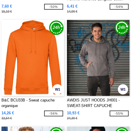
7,60 €
6,41 €
-50%
-54%
15,10 €
14,00 €
W1
W1
B&C BCU33B - Sweat capuche
AWDIS JUST HOODS JH001 -
organique
SWEAT-SHIRT CAPUCHE
14,26 €
10,93 €
-56%
-55%
32,54 €
24,30 €