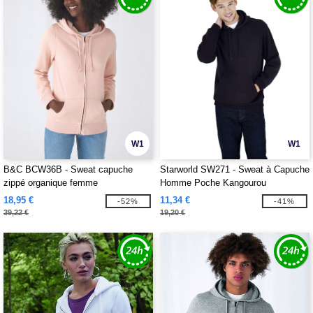
W1
W1
B&C BCW36B - Sweat capuche
Starworld SW271 - Sweat à Capuche
zippé organique femme
Homme Poche Kangourou
18,95 €
11,34 €
-52%
-41%
39,22 €
19,20 €