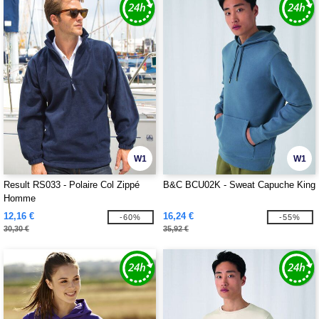
W1
W1
Result RS033 - Polaire Col Zippé
B&C BCU02K - Sweat Capuche King
Homme
12,16 €
16,24 €
-60%
-55%
30,30 €
35,92 €