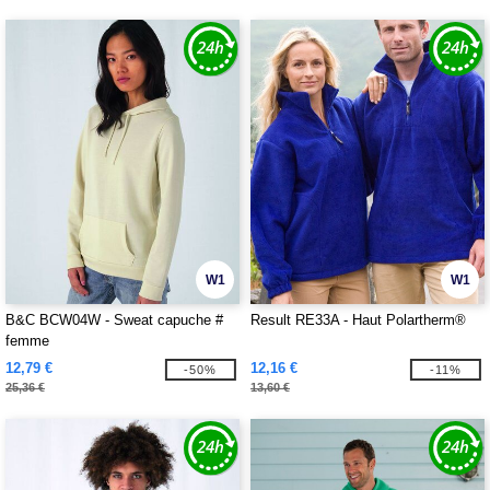
W1
W1
B&C BCW04W - Sweat capuche #
Result RE33A - Haut Polartherm®
femme
12,79 €
12,16 €
-50%
-11%
25,36 €
13,60 €