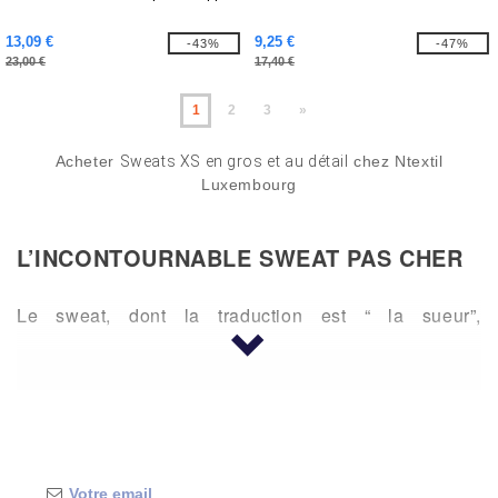
13,09 €
9,25 €
-43%
-47%
23,00 €
17,40 €
1
2
3
»
Acheter
Sweats XS en gros et au détail
chez Ntextil
Luxembourg
L’INCONTOURNABLE SWEAT PAS CHER
Le sweat, dont la traduction est “ la sueur”,
originellement vêtement destiné aux sportifs fait
désormais partie de toutes nos garde-robes. Les
hommes, les femmes, les enfants et les bébés
apprécient la douceur et le confort de son molleton.
Unis, tie and dye, vierge ou avec le logo de la marque,
vous trouverez dans cette sélection une multitude de