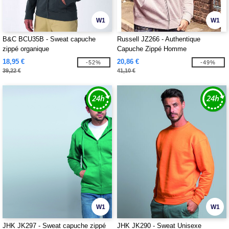
W1
W1
B&C BCU35B - Sweat capuche
Russell JZ266 - Authentique
zippé organique
Capuche Zippé Homme
18,95 €
20,86 €
-52%
-49%
39,22 €
41,10 €
W1
W1
JHK JK297 - Sweat capuche zippé
JHK JK290 - Sweat Unisexe