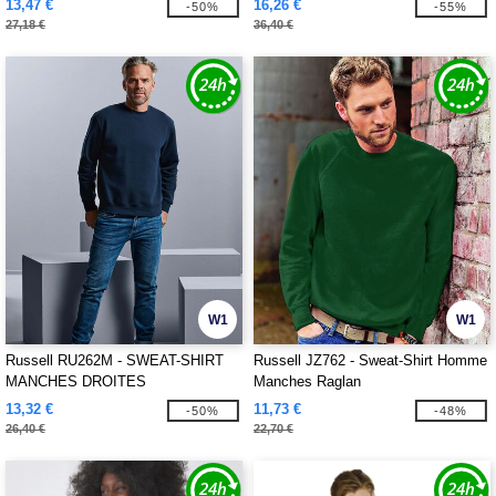
13,47 €
16,26 €
-50%
-55%
27,18 €
36,40 €
W1
W1
Russell RU262M - SWEAT-SHIRT
Russell JZ762 - Sweat-Shirt Homme
MANCHES DROITES
Manches Raglan
13,32 €
11,73 €
-50%
-48%
26,40 €
22,70 €