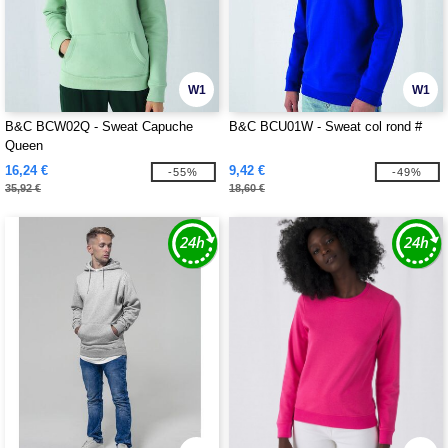
W1
W1
B&C BCW02Q - Sweat Capuche
B&C BCU01W - Sweat col rond #
Queen
16,24 €
9,42 €
-55%
-49%
35,92 €
18,60 €