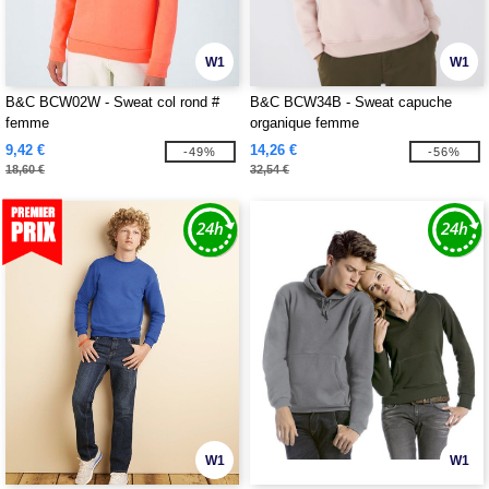
W1
W1
B&C BCW02W - Sweat col rond #
B&C BCW34B - Sweat capuche
femme
organique femme
9,42 €
14,26 €
-49%
-56%
18,60 €
32,54 €
W1
W1