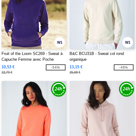
W1
W1
Fruit of the Loom SC269 - Sweat à
B&C BCU31B - Sweat col rond
Capuche Femme avec Poche
organique
Kangourou
10,53 €
13,15 €
-54%
-49%
22,70 €
25,68 €