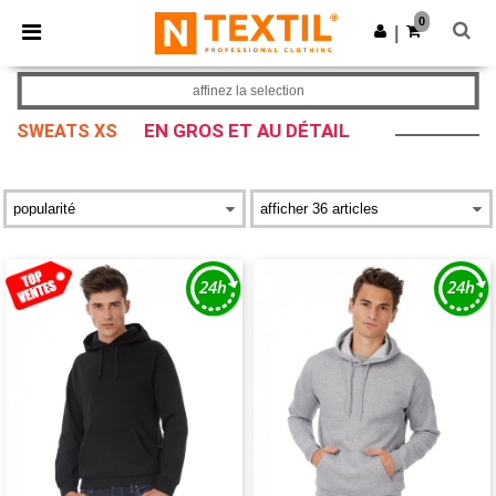
×
Appli Ntextil
0
Obtenir l'appli
|
Meilleurs prix sur l’app !
affinez la selection
EN GROS ET AU DÉTAIL
SWEATS XS