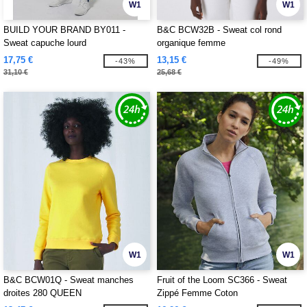
W1
W1
BUILD YOUR BRAND BY011 -
B&C BCW32B - Sweat col rond
Sweat capuche lourd
organique femme
17,75 €
13,15 €
-43%
-49%
31,10 €
25,68 €
W1
W1
B&C BCW01Q - Sweat manches
Fruit of the Loom SC366 - Sweat
droites 280 QUEEN
Zippé Femme Coton