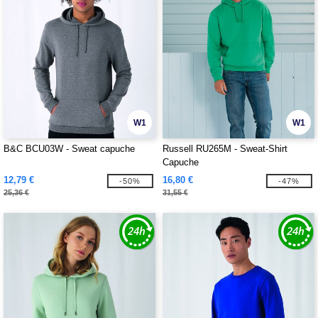
W1
W1
B&C BCU03W - Sweat capuche
Russell RU265M - Sweat-Shirt
Capuche
12,79 €
16,80 €
-50%
-47%
25,36 €
31,55 €