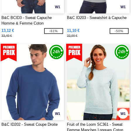
W1
W1
B&C BCID3 - Sweat Capuche
B&C ID203 - Sweatshirt à Capuche
Homme & Femme Coton
13,12 €
11,10 €
-61%
-50%
33,40 €
22,00 €
W1
W1
B&C ID202 - Sweat Coupe Droite
Fruit of the Loom SC361 - Sweat
Femme Manches Longues Coton