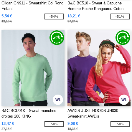
Gildan GN911 - Sweatshirt Col Rond
B&C BC510 - Sweat à Capuche
Enfant
Homme Poche Kangourou Coton
5,54 €
18,21 €
-54%
-51%
12,10 €
37,24 €
W1
W1
B&C BCU01K - Sweat manches
AWDIS JUST HOODS JH030 -
droites 280 KING
Sweat-shirt AWDis
13,47 €
9,08 €
-50%
-50%
27,18 €
18,35 €