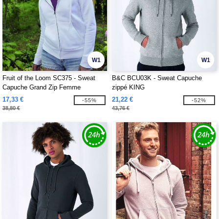
W1
W1
Fruit of the Loom SC375 - Sweat
B&C BCU03K - Sweat Capuche
Capuche Grand Zip Femme
zippé KING
17,33 €
21,22 €
-55%
-52%
38,80 €
43,76 €