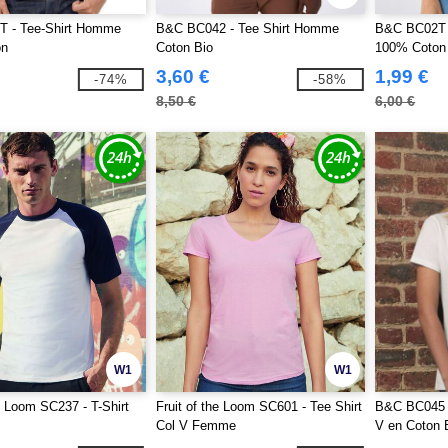
 - Tee-Shirt Homme
B&C BC042 - Tee Shirt Homme
B&C BC02T 
on
Coton Bio
100% Coton
3,60 €
1,99 €
-74%
-58%
8,50 €
6,00 €
W1
W1
he Loom SC237 - T-Shirt
Fruit of the Loom SC601 - Tee Shirt
B&C BC045 -
Col V Femme
V en Coton 