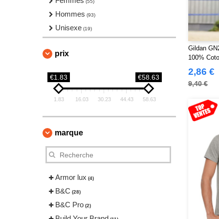
Femmes
(55)
Hommes
(93)
Unisexe
(19)
Gildan GN
prix
100% Coton
2,86 €
€1.83
€58.63
9,40 €
1.83
16.03
30.23
44.43
58.63
marque
Armor lux
(4)
B&C
(28)
B&C Pro
(2)
Build Your Brand