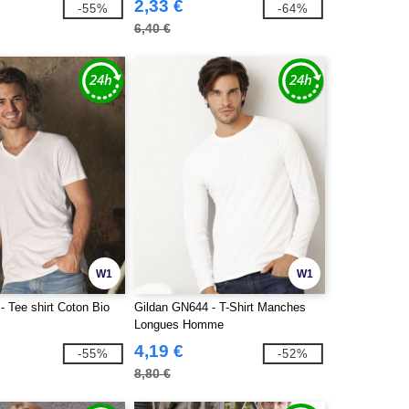
2,33 €
-55%
-64%
6,40 €
W1
W1
 Tee shirt Coton Bio
Gildan GN644 - T-Shirt Manches
Longues Homme
4,19 €
-55%
-52%
8,80 €