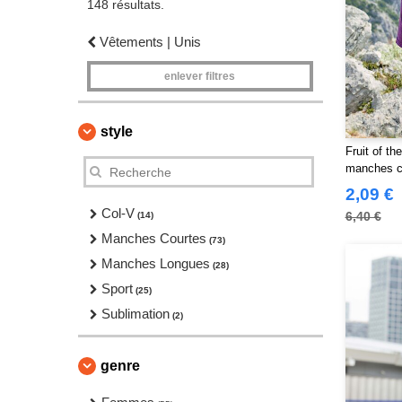
148 résultats.
Vêtements | Unis
enlever filtres
style
Fruit of th
manches c
2,09 €
Col-V
6,40 €
(14)
Manches Courtes
(73)
Manches Longues
(28)
Sport
(25)
Sublimation
(2)
genre