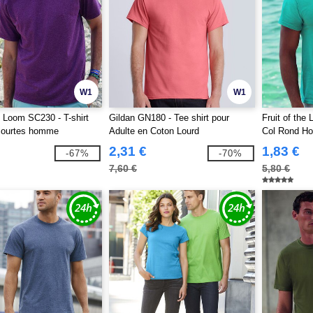
W1
W1
e Loom SC230 - T-shirt
Gildan GN180 - Tee shirt pour
Fruit of the
ourtes homme
Adulte en Coton Lourd
Col Rond 
2,31 €
1,83 €
-67%
-70%
7,60 €
5,80 €