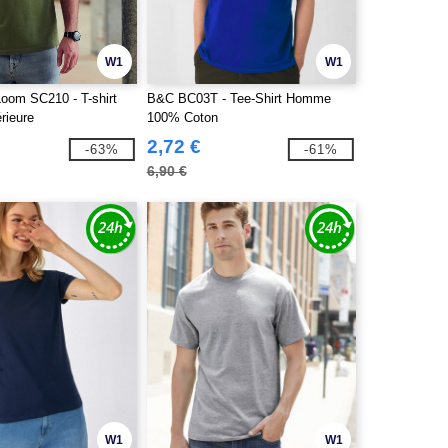
W1
W1
 Loom SC210 - T-shirt
B&C BC03T - Tee-Shirt Homme
rieure
100% Coton
2,72 €
-63%
-61%
6,90 €
W1
W1