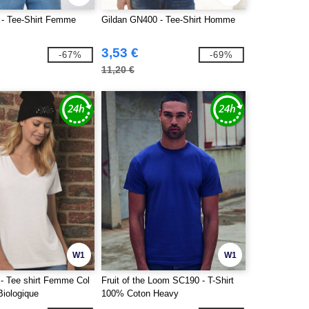
- Tee-Shirt Femme
Gildan GN400 - Tee-Shirt Homme
3,53 €
-67%
-69%
11,20 €
W1
W1
 Tee shirt Femme Col
Fruit of the Loom SC190 - T-Shirt
Biologique
100% Coton Heavy