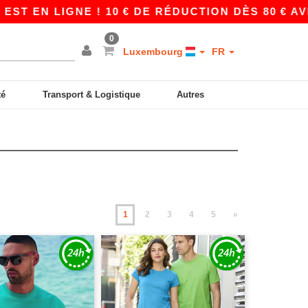
NE ! 10 € DE RÉDUCTION DÈS 80 € AVEC APP10 
0
Luxembourg
FR
té
Transport & Logistique
Autres
1
2
3
4
5
»