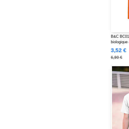
B&C BC01B
biologique
3,52 €
6,90 €