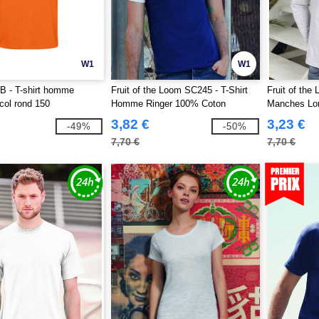
W1
W1
 - T-shirt homme
Fruit of the Loom SC245 - T-Shirt
Fruit of the
 col rond 150
Homme Ringer 100% Coton
Manches Lon
3,82 €
3,23 €
-49%
-50%
7,70 €
7,70 €