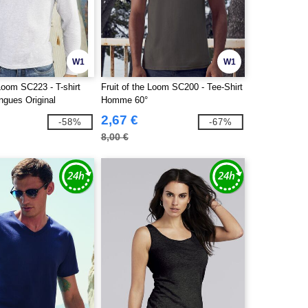
W1
W1
 Loom SC223 - T-shirt
Fruit of the Loom SC200 - Tee-Shirt
gues Original
Homme 60°
2,67 €
-58%
-67%
8,00 €