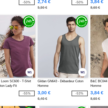
2,74 €
3,84 €
-50%
-50%
5,50 €
8,60 €
W1
W1
he Loom SC600 - T-Shirt
Gildan GN643 - Débardeur Coton
B&C BC044 -
on Lady-Fit
Homme
Homme
3,00 €
3,84 €
-55%
-53%
6,40 €
8,60 €