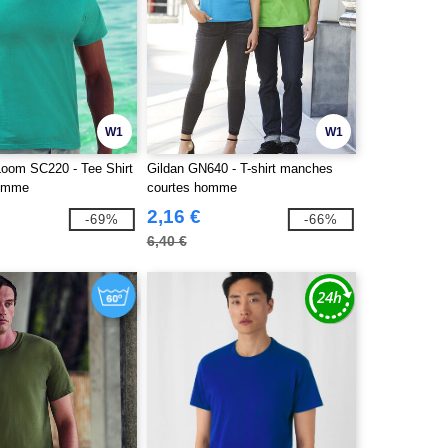
W1
W1
 Loom SC220 - Tee Shirt
Gildan GN640 - T-shirt manches
Homme
courtes homme
2,16 €
-69%
-66%
6,40 €