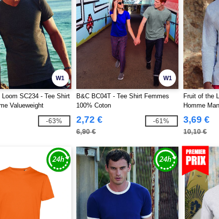
W1
W1
he Loom SC234 - Tee Shirt
B&C BC04T - Tee Shirt Femmes
Fruit of the
me Valueweight
100% Coton
Homme Man
coton
2,72 €
3,69 €
-63%
-61%
6,90 €
10,10 €