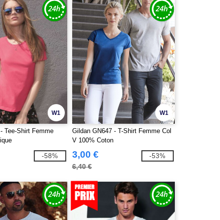
W1
W1
- Tee-Shirt Femme
Gildan GN647 - T-Shirt Femme Col
ique
V 100% Coton
3,00 €
-58%
-53%
6,40 €