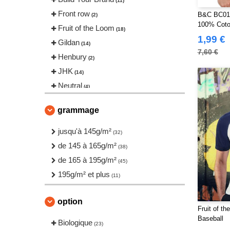
(11)
Front row
B&C BC01T
(2)
100% Cot
Fruit of the Loom
(18)
1,99 €
Gildan
(14)
7,60 €
Henbury
(2)
JHK
(14)
Neutral
(4)
Pen Duick
(6)
grammage
Russell
(7)
SF Men
jusqu'à 145g/m²
(4)
(32)
SF Women
de 145 à 165g/m²
(3)
(38)
Sans Étiquette
de 165 à 195g/m²
(3)
(45)
Skinnifit
195g/m² et plus
(5)
(11)
Spiro
(2)
Starworld
option
(6)
Fruit of t
Tee Jays
(9)
Baseball
Biologique
(23)
Tombo