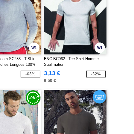
W1
W1
 Loom SC233 - T-Shirt
B&C BC062 - Tee Shirt Homme
ches Longues 100%
Sublimation
3,13 €
-63%
-52%
6,50 €