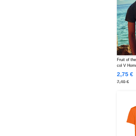
Fruit of t
col V Hom
2,75 €
7,40 €