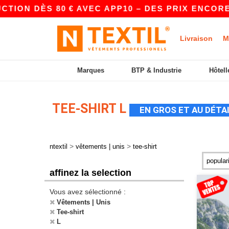
80 € AVEC APP10 – DES PRIX ENCORE PLUS AVA
Livraison
M
Marques
BTP & Industrie
Hôtell
TEE-SHIRT L
EN GROS ET AU DÉTA
>
>
ntextil
vêtements | unis
tee-shirt
affinez la selection
Vous avez sélectionné :
Vêtements | Unis
Tee-shirt
L