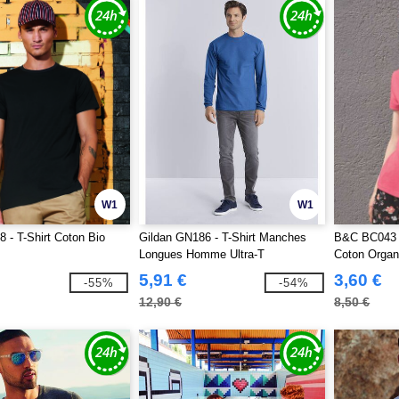
W1
W1
- T-Shirt Coton Bio
Gildan GN186 - T-Shirt Manches
B&C BC043 
Longues Homme Ultra-T
Coton Organ
5,91 €
3,60 €
-55%
-54%
12,90 €
8,50 €