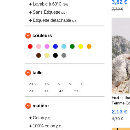
(3)
3,82 €
Lavable à 60°C
(10)
VELILLA
(1)
7,70 €
Sans Étiquette
(39)
Étiquette détachable
(35)
couleurs
taille
2XS
XS
S
M
XL
2XL
3XL
4XL
5XL
Fruit of t
Femme Cot
matière
2,13 €
Coton
4,70 €
(67)
100% coton
(53)