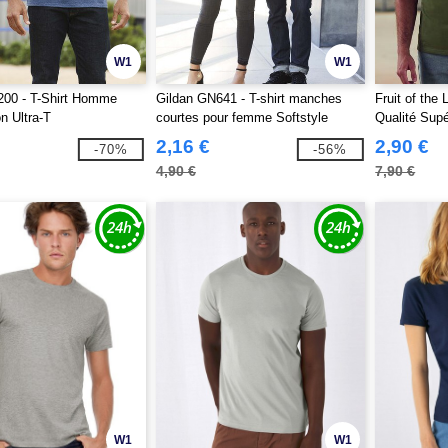
W1
W1
200 - T-Shirt Homme
Gildan GN641 - T-shirt manches
Fruit of the
 Ultra-T
courtes pour femme Softstyle
Qualité Supé
2,16 €
2,90 €
-70%
-56%
4,90 €
7,90 €
W1
W1