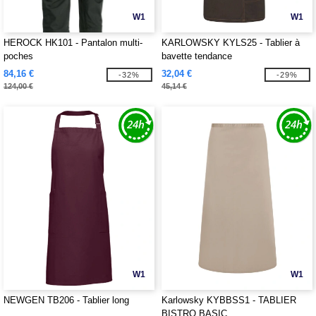
W1
W1
HEROCK HK101 - Pantalon multi-
KARLOWSKY KYLS25 - Tablier à
poches
bavette tendance
84,16 €
32,04 €
-32%
-29%
124,00 €
45,14 €
W1
W1
NEWGEN TB206 - Tablier long
Karlowsky KYBBSS1 - TABLIER
BISTRO BASIC