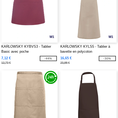
W1
W1
KARLOWSKY KYBVS3 - Tablier
KARLOWSKY KYLS5 - Tablier à
Basic avec poche
bavette en polycoton
7,12 €
16,65 €
-44%
-30%
12,73 €
23,88 €