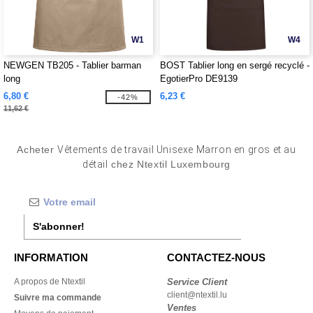
W1
W4
NEWGEN TB205 - Tablier barman
BOST Tablier long en sergé recyclé -
long
EgotierPro DE9139
6,80 €
6,23 €
-42%
11,62 €
Acheter
Vêtements de travail Unisexe Marron en gros et au
détail
chez Ntextil Luxembourg
S'abonner!
INFORMATION
CONTACTEZ-NOUS
A propos de Ntextil
Service Client
client@ntextil.lu
Suivre ma commande
Ventes