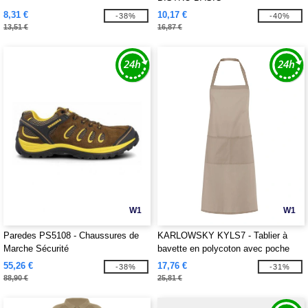
8,31 €
10,17 €
-38%
-40%
13,51 €
16,87 €
W1
W1
Paredes PS5108 - Chaussures de
KARLOWSKY KYLS7 - Tablier à
Marche Sécurité
bavette en polycoton avec poche
55,26 €
17,76 €
-38%
-31%
88,90 €
25,81 €