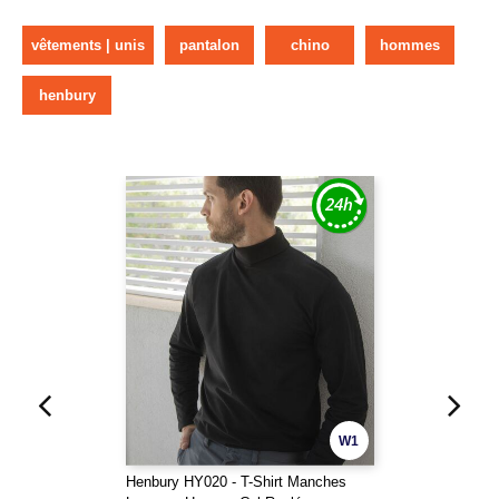
vêtements | unis
pantalon
chino
hommes
henbury
W1
Henbury HY020 - T-Shirt Manches