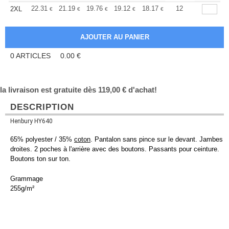
+
22.31
21.19
19.76
19.12
18.17
17.69
12
2XL
€
€
€
€
€
€
0
ARTICLES
0.00
€
la livraison est gratuite dès 119,00 € d'achat!
DESCRIPTION
Henbury HY640
65% polyester / 35%
coton
. Pantalon sans pince sur le devant. Jambes
droites. 2 poches à l'arrière avec des boutons. Passants pour ceinture.
Boutons ton sur ton.
Grammage
255g/m²