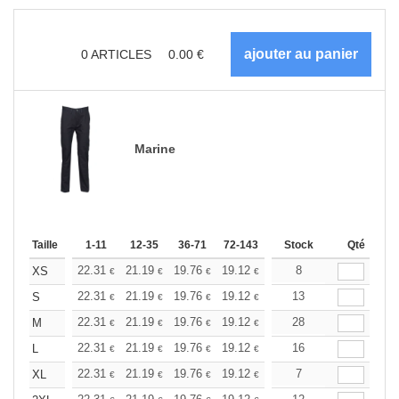
0
ARTICLES
0.00
€
Marine
Taille
1-11
12-35
36-71
72-143
144-287
Stock
288 +
Qté
Plus
+
22.31
21.19
19.76
19.12
18.17
8
17.69
XS
€
€
€
€
€
€
+
22.31
21.19
19.76
19.12
18.17
13
17.69
S
€
€
€
€
€
€
+
22.31
21.19
19.76
19.12
18.17
28
17.69
M
€
€
€
€
€
€
+
22.31
21.19
19.76
19.12
18.17
16
17.69
L
€
€
€
€
€
€
+
22.31
21.19
19.76
19.12
18.17
7
17.69
XL
€
€
€
€
€
€