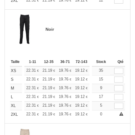
+
22.31
21.19
19.76
19.12
18.17
12
17.69
2XL
€
€
€
€
€
€
Noir
Taille
1-11
12-35
36-71
72-143
144-287
Stock
288 +
Qté
Plus
+
22.31
21.19
19.76
19.12
18.17
35
17.69
XS
€
€
€
€
€
€
+
22.31
21.19
19.76
19.12
18.17
15
17.69
S
€
€
€
€
€
€
+
22.31
21.19
19.76
19.12
18.17
9
17.69
M
€
€
€
€
€
€
+
22.31
21.19
19.76
19.12
18.17
17
17.69
L
€
€
€
€
€
€
+
22.31
21.19
19.76
19.12
18.17
5
17.69
XL
€
€
€
€
€
€
+
22.31
21.19
19.76
19.12
18.17
0
17.69
2XL
€
€
€
€
€
€