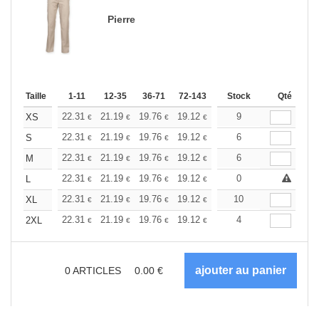
Pierre
Taille
1-11
12-35
36-71
72-143
144-287
Stock
288 +
Qté
Plus
+
22.31
21.19
19.76
19.12
18.17
9
17.69
XS
€
€
€
€
€
€
+
22.31
21.19
19.76
19.12
18.17
6
17.69
S
€
€
€
€
€
€
+
22.31
21.19
19.76
19.12
18.17
6
17.69
M
€
€
€
€
€
€
+
22.31
21.19
19.76
19.12
18.17
0
17.69
L
€
€
€
€
€
€
+
22.31
21.19
19.76
19.12
18.17
10
17.69
XL
€
€
€
€
€
€
+
22.31
21.19
19.76
19.12
18.17
4
17.69
2XL
€
€
€
€
€
€
0
ARTICLES
0.00
€