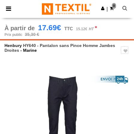
×
Appli Ntextil
0
Obtenir l'appli
|
Meilleurs prix sur l’app !
17.69€
À partir de
*
TTC
15.12€
HT
35,30 €
Prix public
Henbury
HY640 - Pantalon sans Pince Homme Jambes
Droites
- Marine
Previous
Next