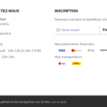
TEZ-NOUS
INSCRIPTION
lient
Devenez membre et bénéficiez d'
xtil.lu
S'
extil.lu
Nos partenaires financiers
33
eudi : 10h-13h & 14h-17h30
: 10h-14h
Nos transporteurs
xpérience de navigation sur le site.
Lire la suite