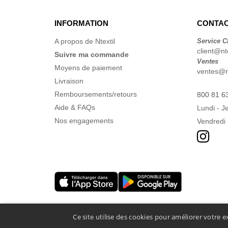
INFORMATION
CONTAC
A propos de Ntextil
Service C
client@nte
Suivre ma commande
Ventes
Moyens de paiement
ventes@nt
Livraison
Remboursements/retours
800 81 6
Aide & FAQs
Lundi - J
Nos engagements
Vendredi 
Ce site utilise des cookies pour améliorer votre e