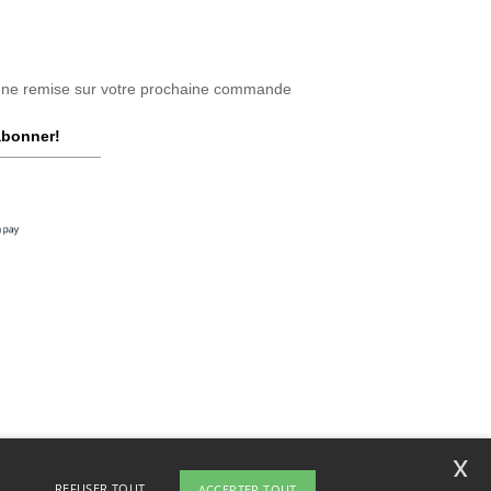
une remise sur votre prochaine commande
abonner!
x
REFUSER TOUT
ACCEPTER TOUT