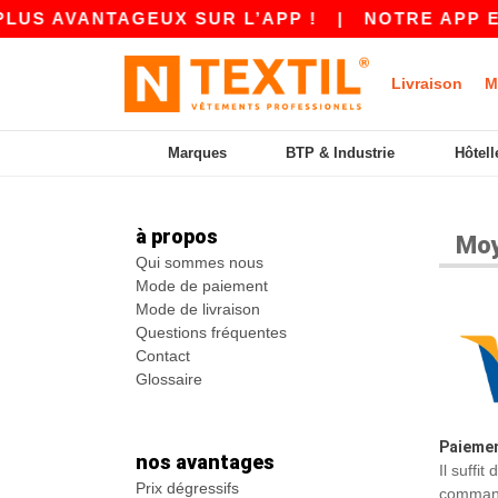
LUS AVANTAGEUX SUR L’APP !
|
NOTRE APP EST
Livraison
M
Marques
BTP & Industrie
Hôtell
à propos
Moy
Qui sommes nous
Mode de paiement
Mode de livraison
Questions fréquentes
Contact
Glossaire
Paiemen
nos avantages
Il suffi
Prix dégressifs
commande