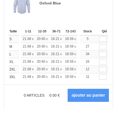
Oxford Blue
Taille
1-11
12-35
36-71
72-143
144-287
Stock
288 +
Qté
Plus
+
21.68
20.60
19.21
18.59
17.66
5
17.20
S
€
€
€
€
€
€
+
21.68
20.60
19.21
18.59
17.66
27
17.20
M
€
€
€
€
€
€
+
21.68
20.60
19.21
18.59
17.66
34
17.20
L
€
€
€
€
€
€
+
21.68
20.60
19.21
18.59
17.66
16
17.20
XL
€
€
€
€
€
€
+
21.68
20.60
19.21
18.59
17.66
12
17.20
2XL
€
€
€
€
€
€
+
21.68
20.60
19.21
18.59
17.66
11
17.20
3XL
€
€
€
€
€
€
0
ARTICLES
0.00
€