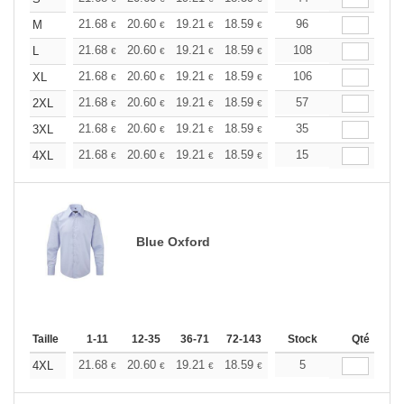
+
21.68
20.60
19.21
18.59
17.66
96
17.20
M
€
€
€
€
€
€
+
21.68
20.60
19.21
18.59
17.66
108
17.20
L
€
€
€
€
€
€
+
21.68
20.60
19.21
18.59
17.66
106
17.20
XL
€
€
€
€
€
€
+
21.68
20.60
19.21
18.59
17.66
57
17.20
2XL
€
€
€
€
€
€
+
21.68
20.60
19.21
18.59
17.66
35
17.20
3XL
€
€
€
€
€
€
+
21.68
20.60
19.21
18.59
17.66
15
17.20
4XL
€
€
€
€
€
€
Blue Oxford
Taille
1-11
12-35
36-71
72-143
144-287
Stock
288 +
Qté
Plus
+
21.68
20.60
19.21
18.59
17.66
5
17.20
4XL
€
€
€
€
€
€