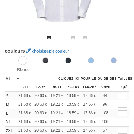
couleurs
choisissez la couleur
Blanc
TAILLE
CLIQUEZ ICI POUR LE GUIDE DES TAILLES
1-11
12-35
36-71
72-143
144-287
Stock
288 +
Plus
Qté
+
21.68
20.60
19.21
18.59
17.66
17.20
44
S
€
€
€
€
€
€
+
21.68
20.60
19.21
18.59
17.66
17.20
96
M
€
€
€
€
€
€
+
21.68
20.60
19.21
18.59
17.66
17.20
108
L
€
€
€
€
€
€
+
21.68
20.60
19.21
18.59
17.66
17.20
106
XL
€
€
€
€
€
€
+
21.68
20.60
19.21
18.59
17.66
17.20
57
2XL
€
€
€
€
€
€