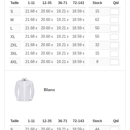
Taille
1-11
12-35
36-71
72-143
144-287
Stock
288 +
Qté
Plus
+
21.68
20.60
19.21
18.59
17.66
15
17.20
S
€
€
€
€
€
€
+
21.68
20.60
19.21
18.59
17.66
62
17.20
M
€
€
€
€
€
€
+
21.68
20.60
19.21
18.59
17.66
50
17.20
L
€
€
€
€
€
€
+
21.68
20.60
19.21
18.59
17.66
55
17.20
XL
€
€
€
€
€
€
+
21.68
20.60
19.21
18.59
17.66
32
17.20
2XL
€
€
€
€
€
€
+
21.68
20.60
19.21
18.59
17.66
15
17.20
3XL
€
€
€
€
€
€
+
21.68
20.60
19.21
18.59
17.66
8
17.20
4XL
€
€
€
€
€
€
Blanc
Taille
1-11
12-35
36-71
72-143
144-287
Stock
288 +
Qté
Plus
+
21.68
20.60
19.21
18.59
17.66
44
17.20
S
€
€
€
€
€
€