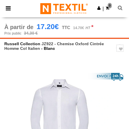
×
Appli Ntextil
0
Obtenir l'appli
|
Meilleurs prix sur l’app !
17.20€
À partir de
*
TTC
14.70€
HT
34,30 €
Prix public
Russell Collection
JZ922 - Chemise Oxford Cintrée
Homme Col Italien
- Blanc
Previous
Next