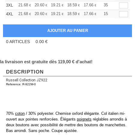
+
21.68
20.60
19.21
18.59
17.66
17.20
35
3XL
€
€
€
€
€
€
+
21.68
20.60
19.21
18.59
17.66
17.20
15
4XL
€
€
€
€
€
€
0
ARTICLES
0.00
€
la livraison est gratuite dès 119,00 € d'achat!
DESCRIPTION
Russell Collection JZ922
Reference: R-922M-0
70%
coton
/ 30% polyester. Chemise oxford élégante. Col italien mi-
ouvert aux pointes renforcées. Élégants
poignets
réglables arrondis à
deux boutons avec possibilité de mettre des boutons de manchettes.
Bas arrondi. Sans poche. Coupe ajustée.