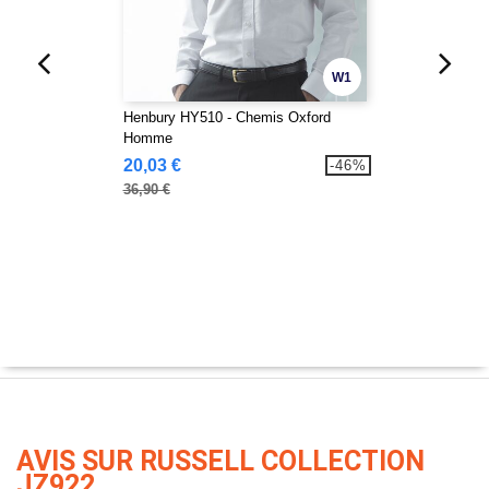
W1
Henbury HY510 - Chemis Oxford
Homme
20,03 €
-46%
36,90 €
AVIS SUR RUSSELL COLLECTION
JZ922