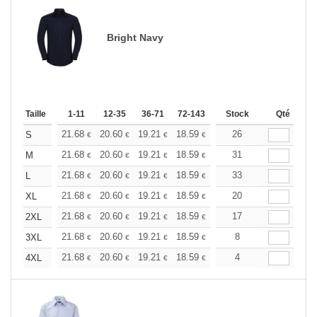
Bright Navy
Taille
1-11
12-35
36-71
72-143
144-287
Stock
288 +
Qté
Plus
+
21.68
20.60
19.21
18.59
17.66
26
17.20
S
€
€
€
€
€
€
+
21.68
20.60
19.21
18.59
17.66
31
17.20
M
€
€
€
€
€
€
+
21.68
20.60
19.21
18.59
17.66
33
17.20
L
€
€
€
€
€
€
+
21.68
20.60
19.21
18.59
17.66
20
17.20
XL
€
€
€
€
€
€
+
21.68
20.60
19.21
18.59
17.66
17
17.20
2XL
€
€
€
€
€
€
+
21.68
20.60
19.21
18.59
17.66
8
17.20
3XL
€
€
€
€
€
€
+
21.68
20.60
19.21
18.59
17.66
4
17.20
4XL
€
€
€
€
€
€