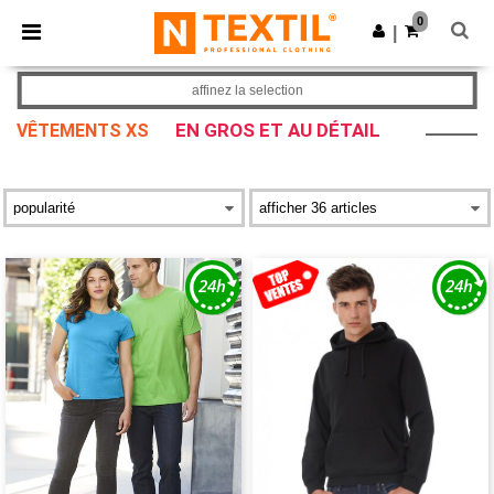
×
Appli Ntextil
0
Obtenir l'appli
|
Meilleurs prix sur l’app !
affinez la selection
EN GROS ET AU DÉTAIL
VÊTEMENTS XS