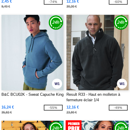
2,45 €
12,16 €
-74%
-60%
9,40 €
30,30 €
W1
W1
B&C BCU02K - Sweat Capuche King
Result R33 - Haut en molleton à
fermeture éclair 1/4
16,24 €
12,16 €
-55%
-49%
35,92 €
23,80 €