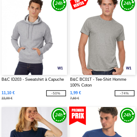
W1
W1
B&C ID203 - Sweatshirt à Capuche
B&C BC01T - Tee-Shirt Homme
100% Coton
11,10 €
1,99 €
-50%
-74%
22,00 €
7,60 €