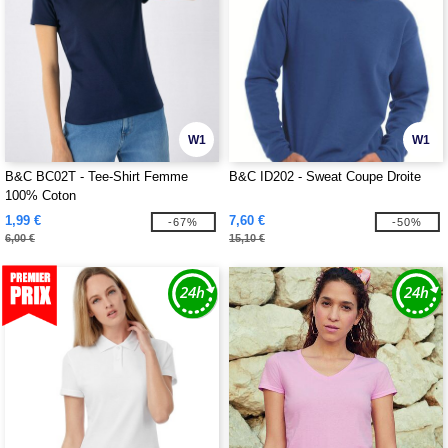
W1
W1
B&C BC02T - Tee-Shirt Femme
B&C ID202 - Sweat Coupe Droite
100% Coton
1,99 €
7,60 €
-67%
-50%
6,00 €
15,10 €