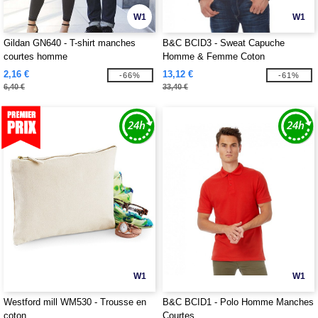
W1
W1
Gildan GN640 - T-shirt manches
B&C BCID3 - Sweat Capuche
courtes homme
Homme & Femme Coton
2,16 €
13,12 €
-66%
-61%
6,40 €
33,40 €
W1
W1
Westford mill WM530 - Trousse en
B&C BCID1 - Polo Homme Manches
coton
Courtes