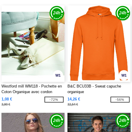
W1
W1
Westford mill WM118 - Pochette en
B&C BCU33B - Sweat capuche
Coton Organique avec cordon
organique
1,08 €
14,26 €
-72%
-56%
3,90 €
32,54 €