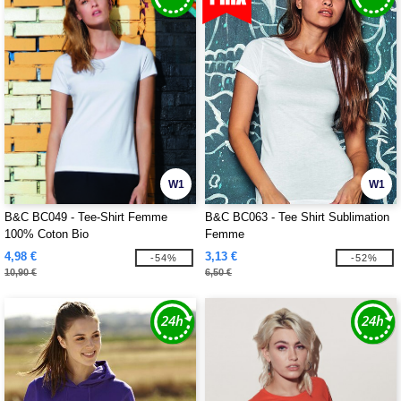
W1
W1
B&C BC049 - Tee-Shirt Femme
B&C BC063 - Tee Shirt Sublimation
100% Coton Bio
Femme
4,98 €
3,13 €
-54%
-52%
10,90 €
6,50 €