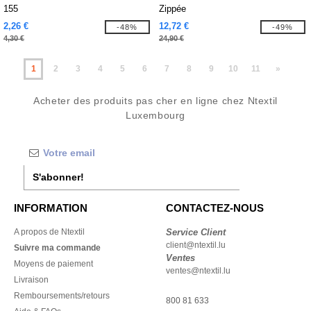
155
Zippée
2,26 €
12,72 €
-48%
-49%
4,30 €
24,90 €
1
2
3
4
5
6
7
8
9
10
11
»
Acheter des produits pas cher en ligne chez Ntextil
Luxembourg
S'abonner!
INFORMATION
CONTACTEZ-NOUS
A propos de Ntextil
Service Client
client@ntextil.lu
Suivre ma commande
Ventes
Moyens de paiement
ventes@ntextil.lu
Livraison
Remboursements/retours
800 81 633