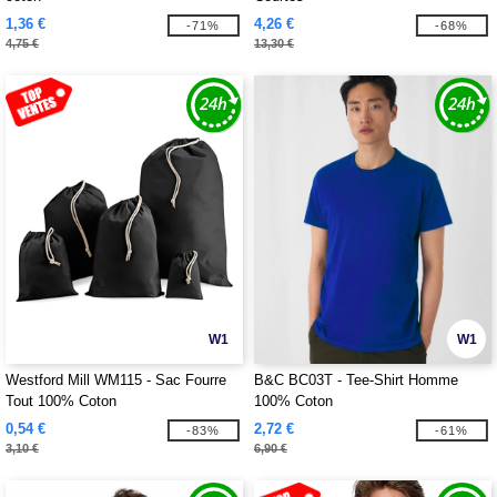
1,36 €
4,26 €
-71%
-68%
4,75 €
13,30 €
W1
W1
Westford Mill WM115 - Sac Fourre
B&C BC03T - Tee-Shirt Homme
Tout 100% Coton
100% Coton
0,54 €
2,72 €
-83%
-61%
3,10 €
6,90 €