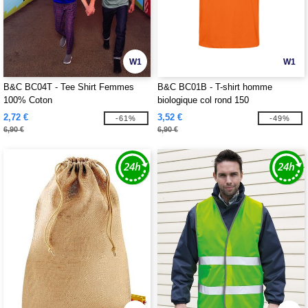
W1
W1
B&C BC04T - Tee Shirt Femmes
B&C BC01B - T-shirt homme
100% Coton
biologique col rond 150
2,72 €
3,52 €
-61%
-49%
6,90 €
6,90 €