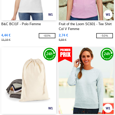
W1
W1
B&C BCI1F - Polo Femme
Fruit of the Loom SC601 - Tee Shirt
Col V Femme
4,44 €
2,74 €
-60%
-50%
11,10 €
5,50 €
W1
W1