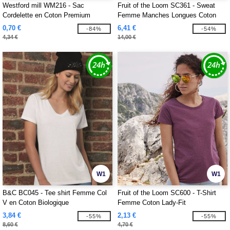
Westford mill WM216 - Sac
Fruit of the Loom SC361 - Sweat
Cordelette en Coton Premium
Femme Manches Longues Coton
0,70 €
6,41 €
-84%
-54%
4,34 €
14,00 €
W1
W1
B&C BC045 - Tee shirt Femme Col
Fruit of the Loom SC600 - T-Shirt
V en Coton Biologique
Femme Coton Lady-Fit
3,84 €
2,13 €
-55%
-55%
8,60 €
4,70 €