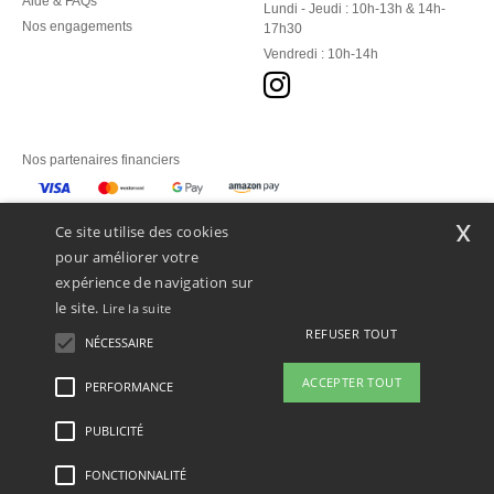
Aide & FAQs
Lundi - Jeudi : 10h-13h & 14h-
Nos engagements
17h30
Vendredi : 10h-14h
Nos partenaires financiers
Nos transporteurs
x
Ce site utilise des cookies
pour améliorer votre
expérience de navigation sur
le site.
Lire la suite
REFUSER TOUT
NÉCESSAIRE
ACCEPTER TOUT
PERFORMANCE
👋
Bonjour
Si vous avez des questions ou des
PUBLICITÉ
Mentions Légales
-
Politique de Confidentialité
-
Conditions Générales d’Accès et
préoccupations, vous pouvez nous
d’Utilisation
-
Condition Générales d'Achat
-
Politique de Cookies
-
Plan du Site
contacter à tout moment. Notre
Copyright 2026 ntextil.lu - Tous droits réservés
FONCTIONNALITÉ
chatbot est là pour vous aider.