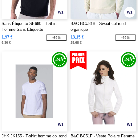
W1
W1
Sans Étiquette SE680 - T-Shirt
B&C BCU31B - Sweat col rond
Homme Sans Étiquette
organique
1,97 €
13,15 €
-69%
-49%
6,30 €
25,68 €
W1
W1
JHK JK155 - T-shirt homme col rond
B&C BC51F - Veste Polaire Femme