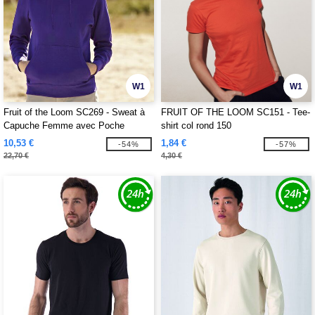
W1
W1
Fruit of the Loom SC269 - Sweat à
FRUIT OF THE LOOM SC151 - Tee-
Capuche Femme avec Poche
shirt col rond 150
Kangourou
10,53 €
1,84 €
-54%
-57%
22,70 €
4,30 €