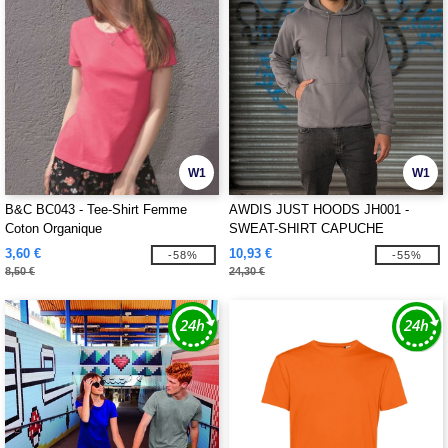
W1
W1
B&C BC043 - Tee-Shirt Femme
AWDIS JUST HOODS JH001 -
Coton Organique
SWEAT-SHIRT CAPUCHE
3,60 €
10,93 €
-58%
-55%
8,50 €
24,30 €