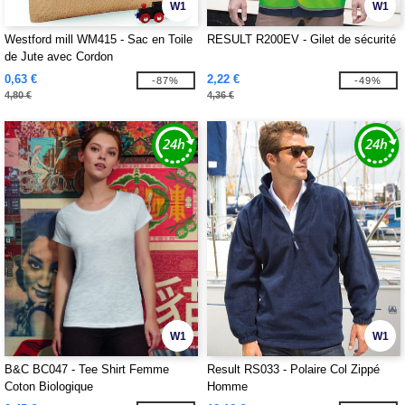
W1
W1
Westford mill WM415 - Sac en Toile
RESULT R200EV - Gilet de sécurité
de Jute avec Cordon
0,63 €
2,22 €
-87%
-49%
4,80 €
4,36 €
W1
W1
B&C BC047 - Tee Shirt Femme
Result RS033 - Polaire Col Zippé
Coton Biologique
Homme