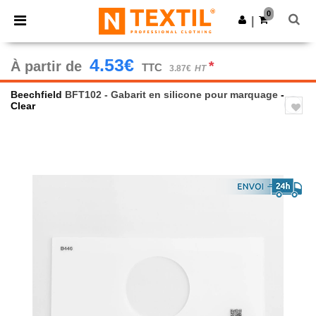
×
Appli Ntextil
0
Obtenir l'appli
|
Meilleurs prix sur l’app !
4.53€
À partir de
*
TTC
3.87€
HT
Beechfield
BFT102 - Gabarit en silicone pour marquage
-
Clear
Previous
Next