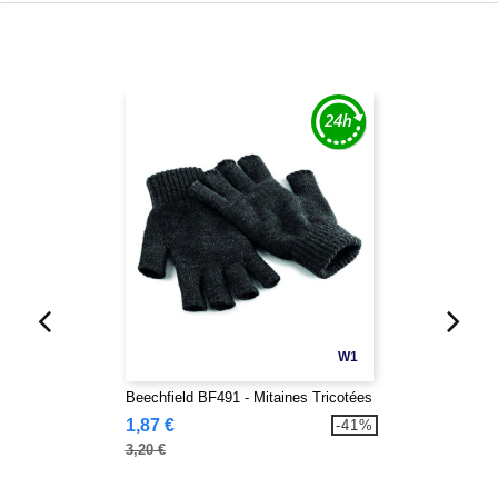
W1
Beechfield BF491 - Mitaines Tricotées
1,87 €
-41%
3,20 €