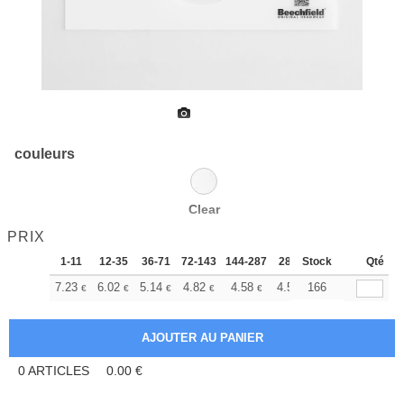
couleurs
Clear
PRIX
1-11
12-35
36-71
72-143
144-287
288 +
Stock
Plus
Qté
+
7.23
6.02
5.14
4.82
4.58
4.53
166
€
€
€
€
€
€
0
ARTICLES
0.00
€