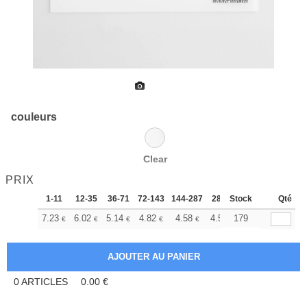
couleurs
Clear
PRIX
1-11
12-35
36-71
72-143
144-287
288 +
Stock
Plus
Qté
+
7.23
6.02
5.14
4.82
4.58
4.53
179
€
€
€
€
€
€
0
ARTICLES
0.00
€