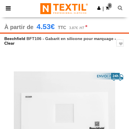
×
Appli Ntextil
0
Obtenir l'appli
|
Meilleurs prix sur l’app !
4.53€
À partir de
*
TTC
3.87€
HT
Beechfield
BFT106 - Gabarit en silicone pour marquage
-
Clear
Previous
Next