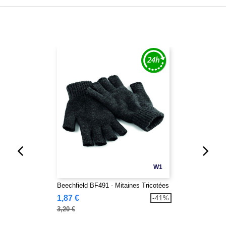
W1
Beechfield BF491 - Mitaines Tricotées
1,87 €
-41%
3,20 €