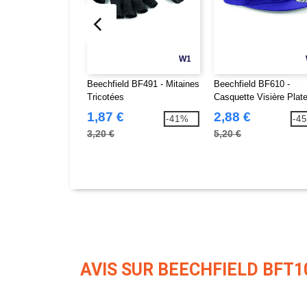
W1
Beechfield BF491 - Mitaines
Beechfield BF610 -
Tricotées
Casquette Visière Plat
1,87 €
2,88 €
-41%
-4
3,20 €
5,20 €
AVIS SUR BEECHFIELD BFT1