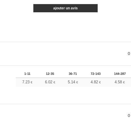
ajouter un avis
0
1-11
12-35
36-71
72-143
144-287
7.23
6.02
5.14
4.82
4.58
€
€
€
€
€
0