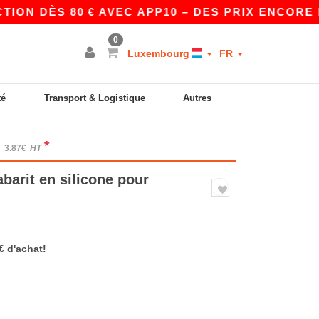
ON DÈS 80 € AVEC APP10 – DES PRIX ENCORE PL
0
Luxembourg
FR
té
Transport & Logistique
Autres
*
3.87€
HT
barit en silicone pour
€ d'achat!