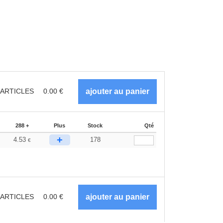
ARTICLES
0.00
€
288 +
Plus
Stock
Qté
+
4.53
178
€
ARTICLES
0.00
€