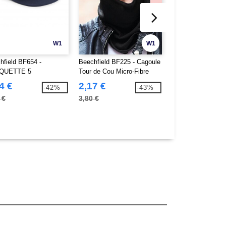
W1
W1
hfield BF654 -
Beechfield BF225 - Cagoule
Beechfield BF230
QUETTE 5
Tour de Cou Micro-Fibre
montagne micropol
NEAUX EN TOILE
4 €
2,17 €
3,48 €
-42%
-43%
 €
3,80 €
6,40 €