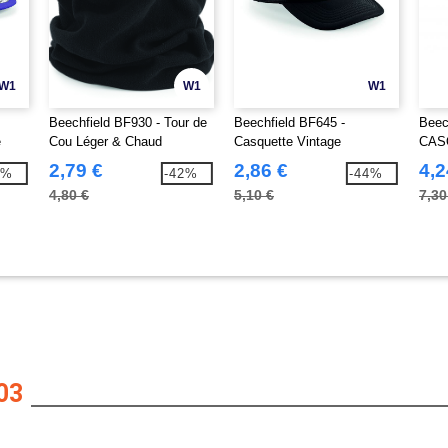
W1
W1
W1
Beechfield BF930 - Tour de
Beechfield BF645 -
Beec
e
Cou Léger & Chaud
Casquette Vintage
CAS
Snapback Trucker
PAN
2,79 €
2,86 €
4,2
5%
-42%
-44%
4,80 €
5,10 €
7,30
03