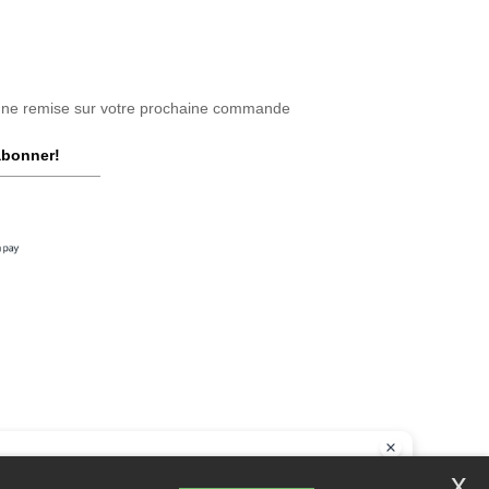
une remise sur votre prochaine commande
abonner!
onjour
x