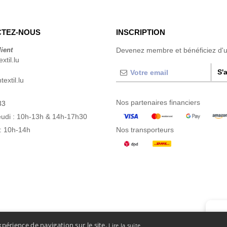
TEZ-NOUS
INSCRIPTION
lient
Devenez membre et bénéficiez d'
xtil.lu
S'
extil.lu
Nos partenaires financiers
33
eudi : 10h-13h & 14h-17h30
: 10h-14h
Nos transporteurs
👋
B
xpérience de navigation sur le site.
Lire la suite