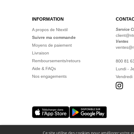
INFORMATION
CONTAC
A propos de Ntextil
Service C
client@nte
Suivre ma commande
Ventes
Moyens de paiement
ventes@nt
Livraison
Remboursements/retours
800 81 6
Aide & FAQs
Lundi - J
Nos engagements
Vendredi 
Ce site utilise des cookies pour améliorer votre e