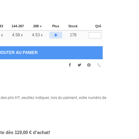
43
144-287
288 +
Plus
Stock
Qté
+
4.58
4.53
178
€
€
€
des prix HT, veuillez indiquer, lors du paiment, votre numéro de
ite dès 119,00 € d'achat!