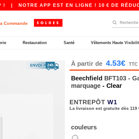
|
NOTRE APP EST EN LIGNE ! 10 € DE RÉDUCTI
a Commande
erie
Restauration
Santé
Vêtements Haute Visibili
4.53€
À partir de
TTC
Beechfield
BFT103 - Ga
marquage
- Clear
ENTREPÔT
W1
La livraison est gratuite dès 119 
couleurs