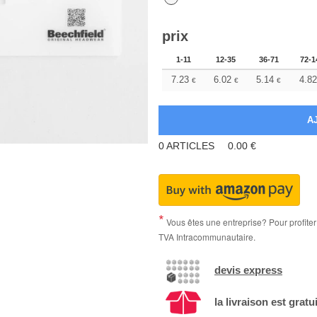
prix
1-11
12-35
36-71
72-1
7.23
6.02
5.14
4.82
€
€
€
0
ARTICLES
0.00
€
Vous êtes une entreprise? Pour profiter 
TVA Intracommunautaire.
devis express
la livraison est gratu