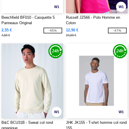
W1
W1
Beechfield BF010 - Casquette 5
Russell JZ566 - Polo Homme en
Panneaux Original
Coton
2,55 €
12,90 €
-45%
-47%
4,60 €
24,50 €
W1
W1
B&C BCU31B - Sweat col rond
JHK JK155 - T-shirt homme col rond
organique
155