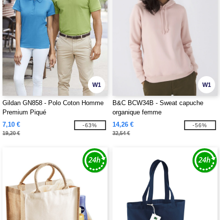
W1
W1
Gildan GN858 - Polo Coton Homme
B&C BCW34B - Sweat capuche
Premium Piqué
organique femme
7,10 €
14,26 €
-63%
-56%
19,20 €
32,54 €