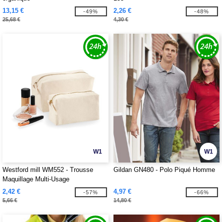
13,15 €
2,26 €
-49%
-48%
25,68 €
4,30 €
W1
W1
Westford mill WM552 - Trousse
Gildan GN480 - Polo Piqué Homme
Maquillage Multi-Usage
2,42 €
4,97 €
-57%
-66%
5,66 €
14,80 €