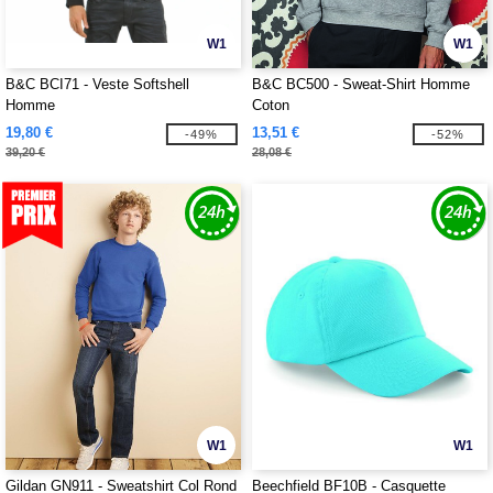
W1
W1
B&C BCI71 - Veste Softshell
B&C BC500 - Sweat-Shirt Homme
Homme
Coton
19,80 €
13,51 €
-49%
-52%
39,20 €
28,08 €
W1
W1
Gildan GN911 - Sweatshirt Col Rond
Beechfield BF10B - Casquette