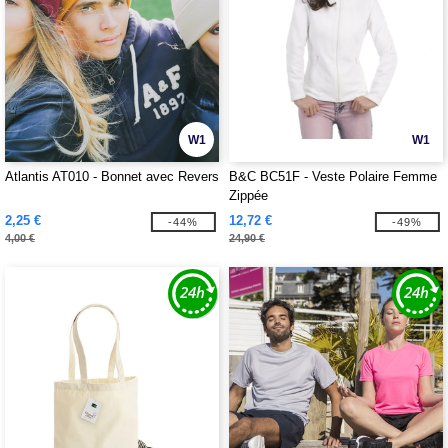
W1
W1
Atlantis AT010 - Bonnet avec Revers
B&C BC51F - Veste Polaire Femme
Zippée
2,25 €
12,72 €
-44%
-49%
4,00 €
24,90 €