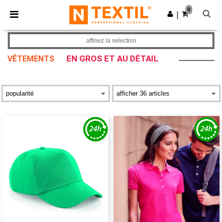
×
Appli Ntextil
0
Obtenir l'appli
|
Meilleurs prix sur l’app !
affinez la selection
EN GROS ET AU DÉTAIL
VÊTEMENTS