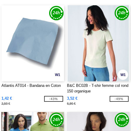
W1
W1
Atlantis AT014 - Bandana en Coton
B&C BC02B - T-shir femme col rond
150 organique
1,42 €
3,52 €
-43%
-49%
2,50 €
6,90 €