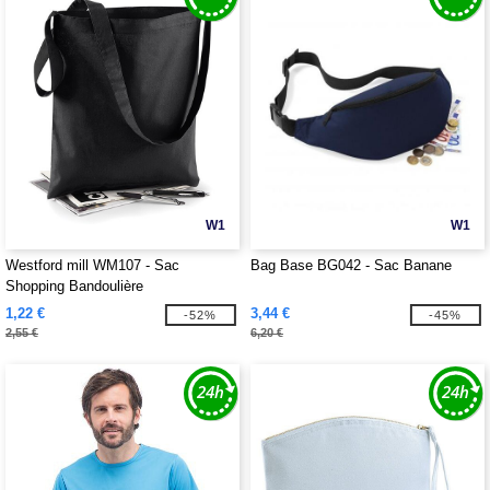
W1
W1
Westford mill WM107 - Sac
Bag Base BG042 - Sac Banane
Shopping Bandoulière
1,22 €
3,44 €
-52%
-45%
2,55 €
6,20 €