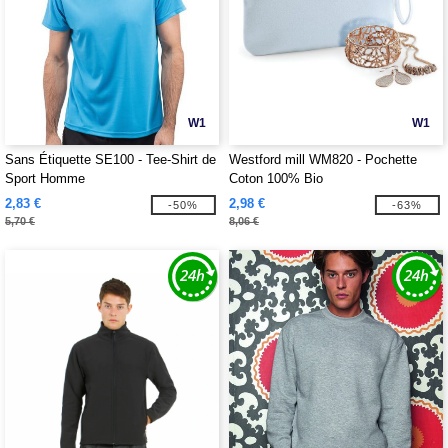
W1
W1
Sans Étiquette SE100 - Tee-Shirt de
Westford mill WM820 - Pochette
Sport Homme
Coton 100% Bio
2,83 €
2,98 €
-50%
-63%
5,70 €
8,06 €