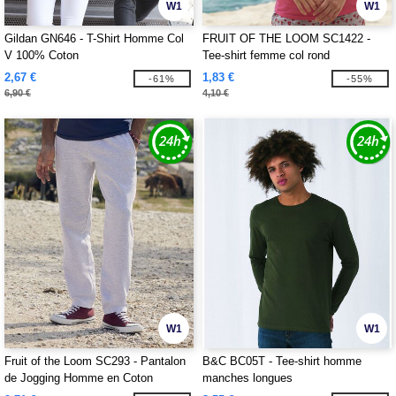
W1
W1
Gildan GN646 - T-Shirt Homme Col
FRUIT OF THE LOOM SC1422 -
V 100% Coton
Tee-shirt femme col rond
2,67 €
1,83 €
-61%
-55%
6,90 €
4,10 €
W1
W1
Fruit of the Loom SC293 - Pantalon
B&C BC05T - Tee-shirt homme
de Jogging Homme en Coton
manches longues