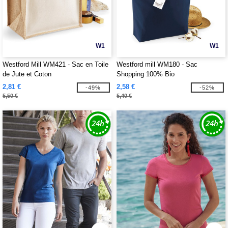
W1
W1
Westford Mill WM421 - Sac en Toile
Westford mill WM180 - Sac
de Jute et Coton
Shopping 100% Bio
2,81 €
2,58 €
-49%
-52%
5,50 €
5,40 €