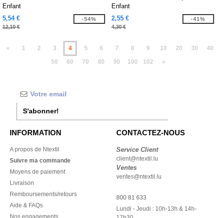
Enfant
Enfant
5,54 €
2,55 €
-54%
-41%
12,10 €
4,30 €
«
1
2
3
4
5
6
7
8
9
10
20
30
40
50
60
70
80
90
100
102
»
S'abonner!
INFORMATION
CONTACTEZ-NOUS
A propos de Ntextil
Service Client
client@ntextil.lu
Suivre ma commande
Ventes
Moyens de paiement
ventes@ntextil.lu
Livraison
Remboursements/retours
800 81 633
Aide & FAQs
Lundi - Jeudi : 10h-13h & 14h-
Nos engagements
17h30