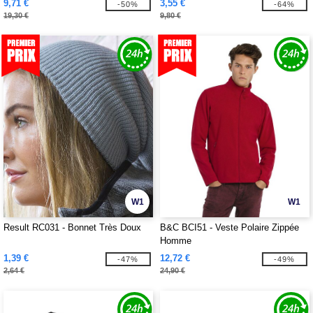
9,71 €
3,55 €
-50%
-64%
19,30 €
9,80 €
W1
W1
Result RC031 - Bonnet Très Doux
B&C BCI51 - Veste Polaire Zippée
Homme
1,39 €
12,72 €
-47%
-49%
2,64 €
24,90 €