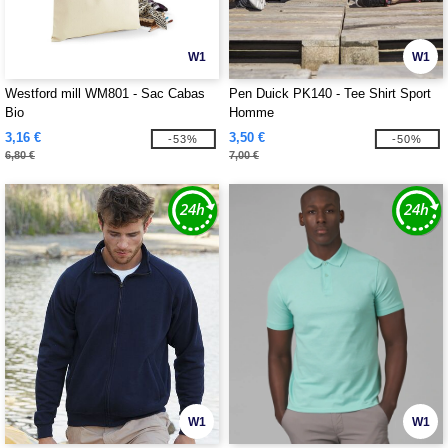
W1
W1
Westford mill WM801 - Sac Cabas
Pen Duick PK140 - Tee Shirt Sport
Bio
Homme
3,16 €
3,50 €
-53%
-50%
6,80 €
7,00 €
W1
W1