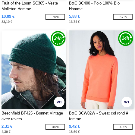
Fruit of the Loom SC365 - Veste
B&C BC400 - Polo 100% Bio
Molleton Homme
Homme
10,09 €
5,88 €
-70%
-57%
33,10 €
13,74 €
W1
W1
Beechfield BF425 - Bonnet Vintage
B&C BCW02W - Sweat col rond #
avec revers
femme
2,31 €
9,42 €
-46%
-49%
4,30 €
18,60 €