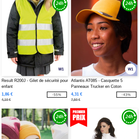
W1
W1
Result R200J - Gilet de sécurité pour
Atlantis AT085 - Casquette 5
enfant
Panneaux Trucker en Coton
1,86 €
4,31 €
-55%
-43%
4,10 €
7,50 €